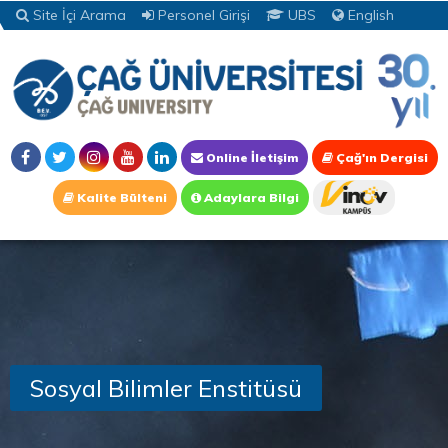
Site İçi Arama
Personel Girişi
UBS
English
Online İletişim
Çağ'ın Dergisi
Kalite Bülteni
Adaylara Bilgi
Sosyal Bilimler Enstitüsü