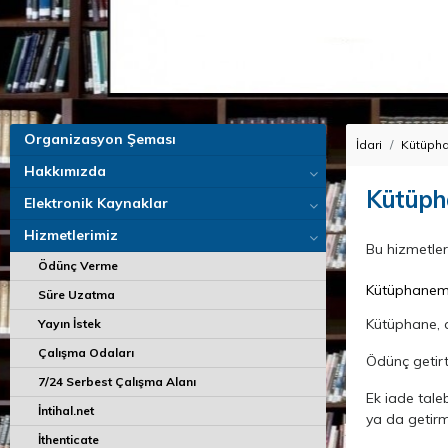
Organizasyon Şeması
İdari
Kütüpha
Hakkımızda
Kütüpha
Elektronik Kaynaklar
Hizmetlerimiz
Bu hizmetle
Ödünç Verme
Kütüphanemiz
Süre Uzatma
Kütüphane, a
Yayın İstek
Çalışma Odaları
Ödünç getirt
7/24 Serbest Çalışma Alanı
Ek iade taleb
İntihal.net
ya da getir
İthenticate