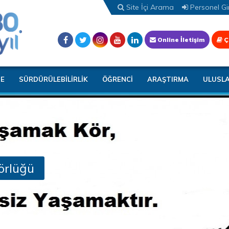
Site İçi Arama
Personel Gir
Online İletişim
Ç
TE
SÜRDÜRÜLEBİLİRLİK
ÖĞRENCİ
ARAŞTIRMA
ULUSL
örlüğü