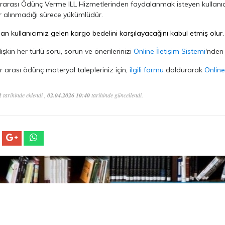
arası Ödünç Verme ILL Hizmetlerinden faydalanmak isteyen kullanıcıla
ar alınmadığı sürece yükümlüdür.
nan kullanıcımız gelen kargo bedelini karşılayacağını kabul etmiş olur.
işkin her türlü soru, sorun ve önerilerinizi
Online İletişim Sistemi
'nden
 arası ödünç materyal talepleriniz için,
ilgili formu
doldurarak
Online
2
tarihinde eklendi ,
02.04.2026 10:40
tarihinde güncellendi.