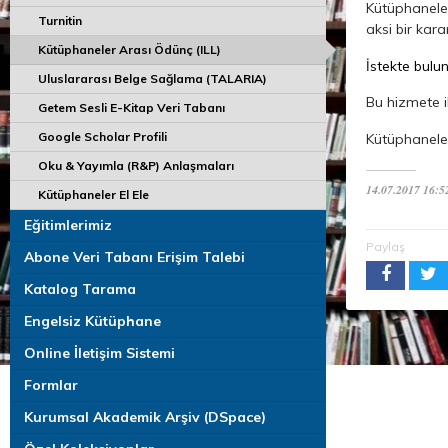
Kütüphaneler
Turnitin
aksi bir kar
Kütüphaneler Arası Ödünç (ILL)
İstekte bulu
Uluslararası Belge Sağlama (TALARIA)
Bu hizmete il
Getem Sesli E-Kitap Veri Tabanı
Google Scholar Profili
Kütüphaneler
Oku & Yayımla (R&P) Anlaşmaları
14.07.2017 16:5
Kütüphaneler El Ele
Eğitimlerimiz
Paylaş
Abone Veri Tabanı Erişim Talebi
Katalog Tarama
Engelsiz Kütüphane
Online İletişim Sistemi
Formlar
Kurumsal Akademik Arşiv (DSpace)