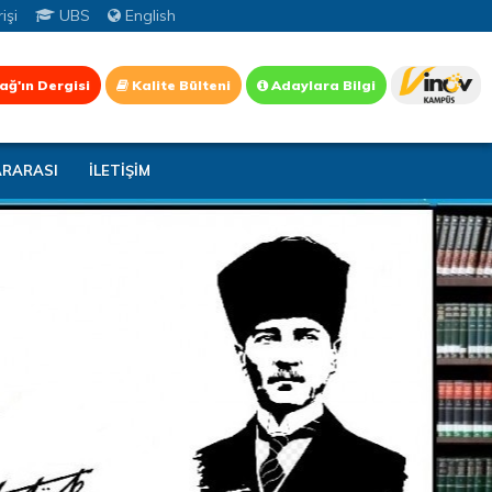
işi
UBS
English
ağ'ın Dergisi
Kalite Bülteni
Adaylara Bilgi
ARARASI
İLETİŞİM