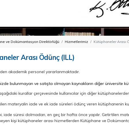
ne ve Dokümantasyon Direktörlüğü
Hizmetlerimiz
Kütüphaneler Arası Ö
neler Arası Ödünç (ILL)
rden akademik personel yararlanmaktadır.
de bulunmayan ve satışta olmayan kaynakların diğer üniversite kütü
şağıdaki kurallar çerçevesinde kullanıcılar için diğer kütüphanelerde
ilen materyalin iade ve ek iade süreleri ödünç veren kütüphanenin kura
i, iade süresi dolmadan, en geç bir hafta önce yapılır. Getirtilen mater
meyen kişi kütüphaneler arası hizmetlerden Kütüphane ve Dokümantas