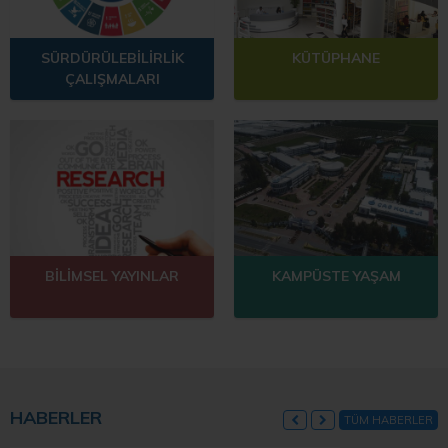
SÜRDÜRÜLEBİLİRLİK
KÜTÜPHANE
ÇALIŞMALARI
BİLİMSEL YAYINLAR
KAMPÜSTE YAŞAM
HABERLER
TÜM HABERLER