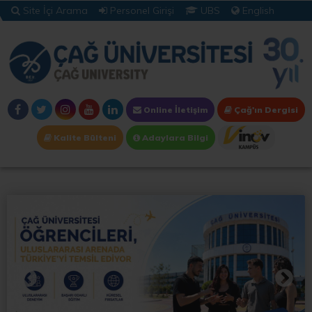
Site İçi Arama
Personel Girişi
UBS
English
Online İletişim
Çağ'ın Dergisi
Kalite Bülteni
Adaylara Bilgi