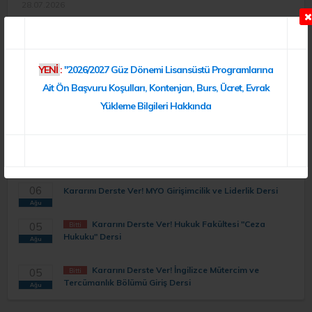
28.07.2026
2026-2027 Akademik Takvimi
27.07.2026
Akademik Personel Ön Değerlendirme Sonuçları
YENİ
:
"2026/2027 Güz Dönemi Lisansüstü Programlarına
21.07.2026
Ait Ön Başvuru Koşulları, Kontenjan, Burs, Ücret, Evrak
ETKİNLİKLER
Yükleme Bilgileri Hakkında
TAKVİM
Kararını Derste Ver! İktisadi ve İdari Bilimler Fakültesi
07
Giriş Dersi
Ağu
06
Kararını Derste Ver! MYO Girişimcilik ve Liderlik Dersi
Ağu
Kararını Derste Ver! Hukuk Fakültesi "Ceza
05
Bitti
Hukuku" Dersi
Ağu
Kararını Derste Ver! İngilizce Mütercim ve
05
Bitti
Tercümanlık Bölümü Giriş Dersi
Ağu