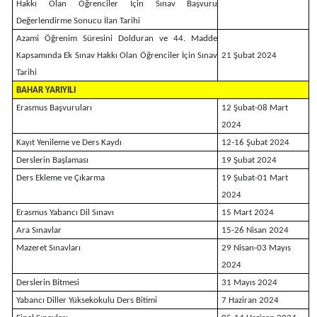
Hakkı Olan Öğrenciler İçin Sınav Başvuru
Değerlendirme Sonucu İlan Tarihi
Azami Öğrenim Süresini Dolduran ve 44. Madde
Kapsamında Ek Sınav Hakkı Olan Öğrenciler İçin Sınav
21 Şubat 2024
Tarihi
BAHAR YARIYILI
Erasmus Başvuruları
12 Şubat-08 Mart
2024
Kayıt Yenileme ve Ders Kaydı
12-16 Şubat 2024
Derslerin Başlaması
19 Şubat 2024
Ders Ekleme ve Çıkarma
19 Şubat-01 Mart
2024
Erasmus Yabancı Dil Sınavı
15 Mart 2024
Ara Sınavlar
15-26 Nisan 2024
Mazeret Sınavları
29 Nisan-03 Mayıs
2024
Derslerin Bitmesi
31 Mayıs 2024
Yabancı Diller Yüksekokulu Ders Bitimi
7 Haziran 2024