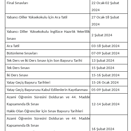
Final Sınavları
22 Ocak-02 Şubat
2024
Yabancı Diller Yüksekokulu İçin Ara Tatil
27 Ocak-18 Şubat
2024
Yabancı Diller Yüksekokulu İngilizce Hazırlık Yeterlilik
2 Şubat 2024
Sınavı
Ara Tatil
03-18 Şubat 2024
Bütünleme Sınavları
07-09 Şubat 2024
Tek Ders ve İki Ders Sınavı İçin Son Başvuru Tarihi
13 Şubat 2024
Tek Ders Sınavı
15 Şubat 2024
İki Ders Sınavı
15-16 Şubat 2024
Yatay Geçiş
Başvuru
Tarihleri
15-26 Ocak 2024
Yatay Geçiş Başvurusu Kabul Edilenlerin Kayıtlanması
05-09 Şubat 2024
Azami Öğrenim Süresini Dolduran ve 44. Madde
Kapsamında Ek Sınav
12-14 Şubat 2024
Hakkı Olan Öğrenciler İçin Sınav Başvuru Tarihleri
Azami Öğrenim Süresini Dolduran ve 44. Madde
Kapsamında Ek Sınav
16 Şubat 2024