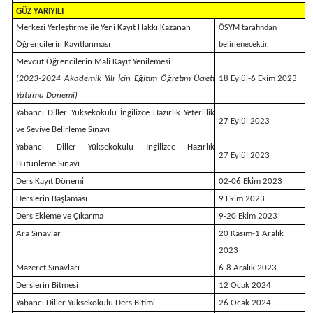
GÜZ YARIYILI
Merkezi Yerleştirme ile Yeni Kayıt Hakkı Kazanan
ÖSYM tarafından
Öğrencilerin Kayıtlanması
belirlenecektir.
Mevcut Öğrencilerin Mali Kayıt Yenilemesi
(2023-2024 Akademik Yılı İçin Eğitim Öğretim Ücreti
18 Eylül-6 Ekim 2023
Yatırma Dönemi)
Yabancı Diller Yüksekokulu İngilizce Hazırlık Yeterlilik
27 Eylül 2023
ve Seviye Belirleme Sınavı
Yabancı Diller Yüksekokulu İngilizce Hazırlık
27 Eylül 2023
Bütünleme
Sınavı
Ders Kayıt Dönemi
02-06 Ekim 2023
Derslerin Başlaması
9 Ekim 2023
Ders Ekleme ve Çıkarma
9-20 Ekim 2023
Ara Sınavlar
20 Kasım-1 Aralık
2023
Mazeret Sınavları
6-8 Aralık 2023
Derslerin Bitmesi
12 Ocak 2024
Yabancı Diller Yüksekokulu Ders Bitimi
26 Ocak 2024