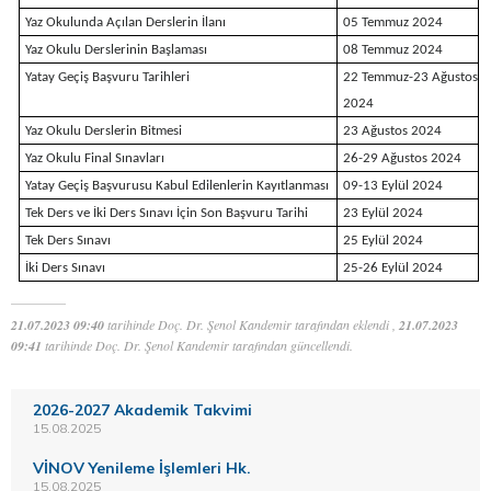
Yaz Okulunda Açılan Derslerin İlanı
05
Temmuz 2024
Yaz Okulu Derslerinin Başlaması
08 Temmuz 2024
Yatay Geçiş Başvuru Tarihleri
22 Temmuz-23 Ağustos
2024
Yaz Okulu Derslerin Bitmesi
23 Ağustos 2024
Yaz Okulu Final Sınavları
26-29 Ağustos 2024
Yatay Geçiş Başvurusu Kabul Edilenlerin Kayıtlanması
09-13 Eylül 2024
Tek Ders ve İki Ders Sınavı İçin Son Başvuru Tarihi
23 Eylül 2024
Tek Ders Sınavı
25 Eylül 2024
İki Ders Sınavı
25-26 Eylül 2024
21.07.2023 09:40
tarihinde Doç. Dr. Şenol Kandemir tarafından eklendi ,
21.07.2023
09:41
tarihinde Doç. Dr. Şenol Kandemir tarafından güncellendi.
2026-2027 Akademik Takvimi
15.08.2025
VİNOV Yenileme İşlemleri Hk.
15.08.2025