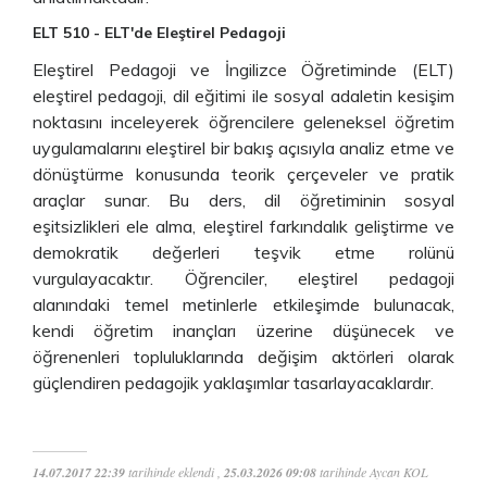
ELT 510 - ELT'de Eleştirel Pedagoji
Eleştirel Pedagoji ve İngilizce Öğretiminde (ELT)
eleştirel pedagoji, dil eğitimi ile sosyal adaletin kesişim
noktasını inceleyerek öğrencilere geleneksel öğretim
uygulamalarını eleştirel bir bakış açısıyla analiz etme ve
dönüştürme konusunda teorik çerçeveler ve pratik
araçlar sunar. Bu ders, dil öğretiminin sosyal
eşitsizlikleri ele alma, eleştirel farkındalık geliştirme ve
demokratik değerleri teşvik etme rolünü
vurgulayacaktır. Öğrenciler, eleştirel pedagoji
alanındaki temel metinlerle etkileşimde bulunacak,
kendi öğretim inançları üzerine düşünecek ve
öğrenenleri topluluklarında değişim aktörleri olarak
güçlendiren pedagojik yaklaşımlar tasarlayacaklardır.
14.07.2017 22:39
tarihinde eklendi ,
25.03.2026 09:08
tarihinde Aycan KOL