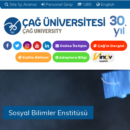
Site İçi Arama
Personel Girişi
UBS
English
Online İletişim
Çağ'ın Dergisi
Kalite Bülteni
Adaylara Bilgi
Sosyal Bilimler Enstitüsü