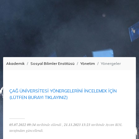
Akademik
Sosyal Bilimler Enstitüsü
Yönetim
Yönergeler
ÇAĞ ÜNİVERSİTESİ YÖNERGELERİNİ İNCELEMEK İÇİN
(LÜTFEN BURAYI TIKLAYINIZ)
05.07.2022 09:34
tarihinde eklendi ,
21.11.2023 13:23
tarihinde Aycan KOL
tarafından güncellendi.