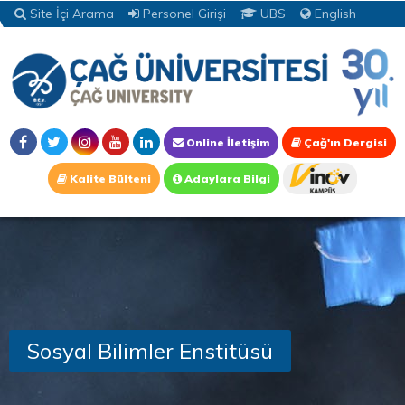
Site İçi Arama
Personel Girişi
UBS
English
Online İletişim
Çağ'ın Dergisi
Kalite Bülteni
Adaylara Bilgi
Sosyal Bilimler Enstitüsü