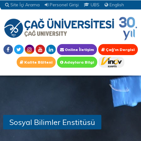
Site İçi Arama
Personel Girişi
UBS
English
Online İletişim
Çağ'ın Dergisi
Kalite Bülteni
Adaylara Bilgi
Sosyal Bilimler Enstitüsü