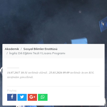
Akademik
Sosyal Bilimler Enstitüsü
İngiliz Dili Eğitimi Tezli Y.Lisans Programı
14.07.2017 10:31
tarihinde eklendi ,
25.03.2026 09:09
tarihinde Aycan KOL
tarafından güncellendi.
Paylaş