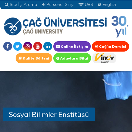
Site İçi Arama
Personel Girişi
UBS
English
Online İletişim
Çağ'ın Dergisi
Kalite Bülteni
Adaylara Bilgi
Sosyal Bilimler Enstitüsü