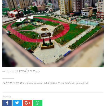
Yaşar BAYBOĞAN Parkı
14.07.2017 09:49
tarihinde eklendi ,
24.03.2025 15:50
tarihinde güncellendi.
Paylaş