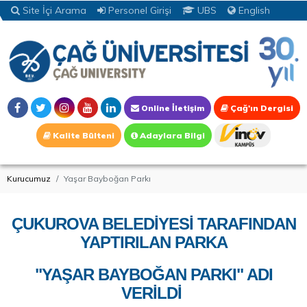
Site İçi Arama
Personel Girişi
UBS
English
Online İletişim
Çağ'ın Dergisi
Kalite Bülteni
Adaylara Bilgi
Kurucumuz
Yaşar Bayboğan Parkı
ÇUKUROVA BELEDİYESİ TARAFINDAN
YAPTIRILAN PARKA
"YAŞAR BAYBOĞAN PARKI" ADI
VERİLDİ