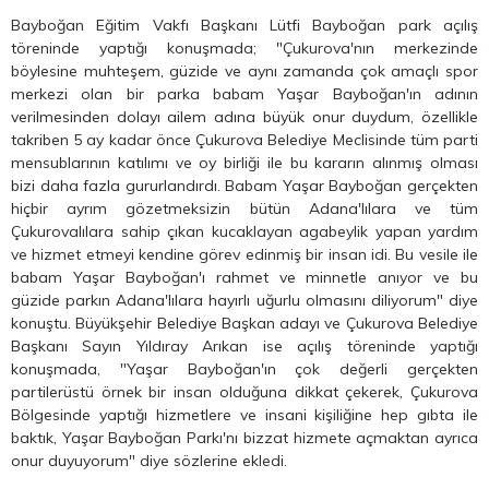
Bayboğan Eğitim Vakfı Başkanı Lütfi Bayboğan park açılış
töreninde yaptığı konuşmada; "Çukurova'nın merkezinde
böylesine muhteşem, güzide ve aynı zamanda çok amaçlı spor
merkezi olan bir parka babam Yaşar Bayboğan'ın adının
verilmesinden dolayı ailem adına büyük onur duydum, özellikle
takriben 5 ay kadar önce Çukurova Belediye Meclisinde tüm parti
mensublarının katılımı ve oy birliği ile bu kararın alınmış olması
bizi daha fazla gururlandırdı. Babam Yaşar Bayboğan gerçekten
hiçbir ayrım gözetmeksizin bütün Adana'lılara ve tüm
Çukurovalılara sahip çıkan kucaklayan agabeylik yapan yardım
ve hizmet etmeyi kendine görev edinmiş bir insan idi. Bu vesile ile
babam Yaşar Bayboğan'ı rahmet ve minnetle anıyor ve bu
güzide parkın Adana'lılara hayırlı uğurlu olmasını diliyorum" diye
konuştu. Büyükşehir Belediye Başkan adayı ve Çukurova Belediye
Başkanı Sayın Yıldıray Arıkan ise açılış töreninde yaptığı
konuşmada, "Yaşar Bayboğan'ın çok değerli gerçekten
partilerüstü örnek bir insan olduğuna dikkat çekerek, Çukurova
Bölgesinde yaptığı hizmetlere ve insani kişiliğine hep gıbta ile
baktık, Yaşar Bayboğan Parkı'nı bizzat hizmete açmaktan ayrıca
onur duyuyorum" diye sözlerine ekledi.