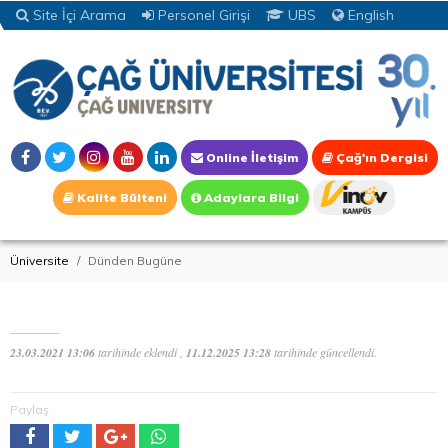
Site İçi Arama
Personel Girişi
UBS
English
Online İletişim
Çağ'ın Dergisi
Kalite Bülteni
Adaylara Bilgi
Üniversite
Dünden Bugüne
23.03.2021 13:06
tarihinde eklendi ,
11.12.2025 13:28
tarihinde güncellendi.
Paylaş