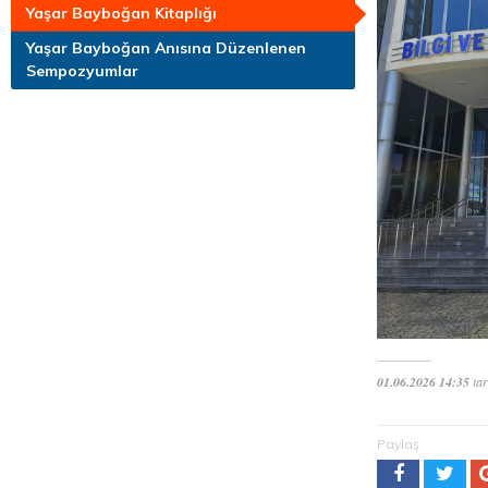
Yaşar Bayboğan Kitaplığı
Yaşar Bayboğan Anısına Düzenlenen
Sempozyumlar
01.06.2026 14:35
tar
Paylaş