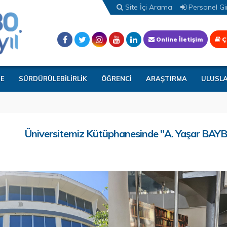
Site İçi Arama
Personel Gir
Online İletişim
Ç
TE
SÜRDÜRÜLEBİLİRLİK
ÖĞRENCİ
ARAŞTIRMA
ULUSL
Üniversitemiz Kütüphanesinde "A. Yaşar BAYB