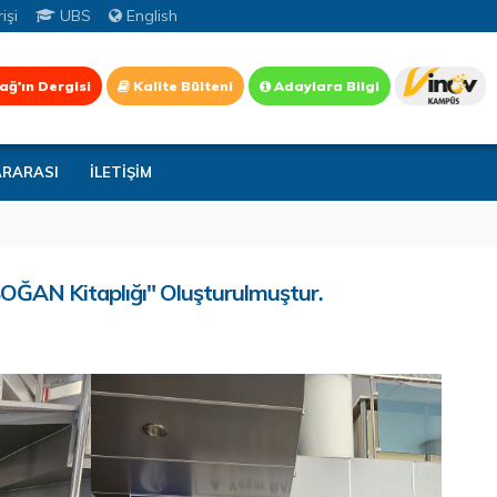
işi
UBS
English
ağ'ın Dergisi
Kalite Bülteni
Adaylara Bilgi
ARARASI
İLETİŞİM
OĞAN Kitaplığı" Oluşturulmuştur.