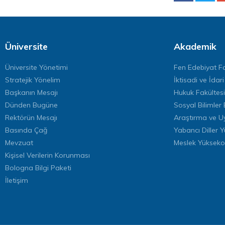
Üniversite
Akademik
Üniversite Yönetimi
Fen Edebiyat Fa
Stratejik Yönelim
İktisadi ve İdari
Başkanın Mesajı
Hukuk Fakültesi
Dünden Bugüne
Sosyal Bilimler 
Rektörün Mesajı
Araştırma ve U
Basında Çağ
Yabancı Diller 
Mevzuat
Meslek Yükseko
Kişisel Verilerin Korunması
Bologna Bilgi Paketi
İletişim