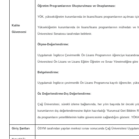
Öğretim Programlarının Oluşturulması ve Onaylanması:
YÖK, yükseköğretim kurumlarında ön lisans/lisans programlarının açılması için g
Kalite
Yükseköğretim kurumlarında ön lisans/lisans programlarının müfredatı ve h
Güvencesi
Üniversitesi Senatosu tarafından belirlenir.
Ölçme-Değerlendirme:
Uygulamalı İngilizce Çevirmenlik Ön Lisans Programının öğrenciye kazandırac
Üniversitesi Ön Lisans ve Lisans Eğitim Öğretim ve Sınav Yönetmeliğine göre 
Belgelendirme:
Uygulamalı İngilizce çevirmenlik Ön Lisans Programına kayıtlı öğrenciler, yükse
Öz Değerlendirme-Dış Değerlendirme:
Çağ Üniversitesi, sürekli izleme bağlamında, her yılın başında bir önceki y
kurumlarının dış değerlendirmesine ilişkin hazırladığı “Kurumsal Geri Bildirim 
da programların yeterliliklerinin kalite güvencesinin sağlandığını gösterir. YÖKA
Giriş Şartları
ÖSYM tarafından yapılan merkezi sınav sonucunda Çağ Üniversitesi Uygulamalı