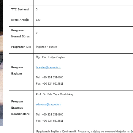
TYÇ Seviyesi
5
Kredi Aralığı
120
Programın
2
Normal Süresi
Programın Dili
İngilizce / Türkçe
Öğr. Gör. Hülya Ceylan
Program
hceylan@cag.edu.tr
Başkanı
Tel: +90 324 6514800
Fax: +90 324 6514811
Prof. Dr. Eda Yaşa Özeltürkay
Program
edayasa@cag.edu.tr
Erasmus
Koordinatörü
Tel: +90 324 6514800
Fax: +90 324 6514811
Uygulamalı İngilizce Çevirmenlik Programı, çağdaş ve evrensel değerler ışığınd