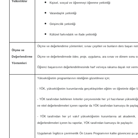
Yetkinlikler
Kişisel, sosyal ve öğrenmeyi öğrenme yetkinliği
Vatandaşlık yetkinliği
Girişimcilik yetkinliği
Kültürel farkındalık ve ifade yetkinliği
Ölçme ve değerlendirme yöntemleri; sınav çeşitleri ve bunların ders başarı not
Ölçme ve
Değerlendirme
Ölçme ve değerlendirmede ödev, proje, uygulama, ara sınav ve dönem sonu sınav
Yöntemleri
Öğrenci başarısının değerlendirilmesinde harf ve/veya rakama dayalı not verme 
Yükseköğretim programlarının niteliğinin gözetilmesi için;
- YÖK, yükseköğretim kurumlarında gerçekleştirilen eğitim ve öğretimle diğer 
- YÖK tarafından belirlenen kriterler çerçevesinde her yıl hazırlanan yüksekö
ve nitel değerlendirmeleri içeren raporlar da YÖK tarafından kamuoyu ile paylaşı
- YÖK tarafından her yıl vakıf yükseköğretim kurumlarına ait akademik, i
değerlendirmeleri içeren bu raporlar, YÖK tarafından kamuoyu ile paylaşılır.
Uygulamalı İngilizce çevirmenlik Ön Lisans Programının kalite güvencesi şu şe