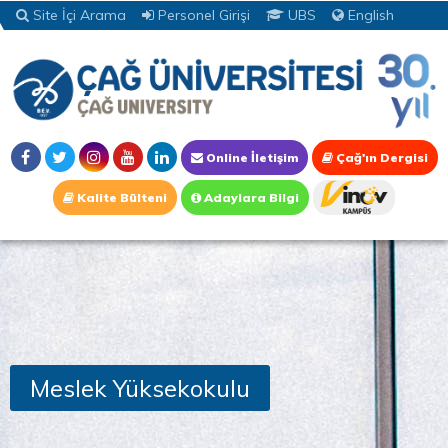
Site İçi Arama
Personel Girişi
UBS
English
Online İletişim
Çağ'ın Dergisi
Kalite Bülteni
Adaylara Bilgi
Meslek Yüksekokulu