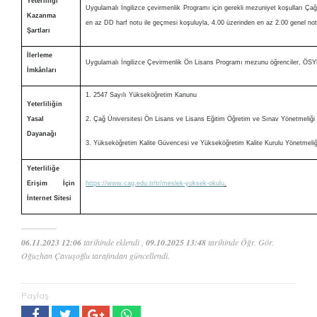
Yeterliliği
Uygulamalı İngilizce çevirmenlik Programı için gerekli mezuniyet koşulları Çağ
Kazanma
en az DD harf notu ile geçmesi koşuluyla, 4.00 üzerinden en az 2.00 genel not 
Şartları
İlerleme
Uygulamalı İngilizce Çevirmenlik Ön Lisans Programı mezunu öğrenciler, ÖSYM
İmkânları
1. 2547 Sayılı Yükseköğretim Kanunu
Yeterliliğin
Yasal
2. Çağ Üniversitesi Ön Lisans ve Lisans Eğitim Öğretim ve Sınav Yönetmeliği
Dayanağı
3. Yükseköğretim Kalite Güvencesi ve Yükseköğretim Kalite Kurulu Yönetmeliğ
Yeterliliğe
Erişim İçin
https://www.cag.edu.tr/tr/meslek-yuksek-okulu
.
İnternet Sitesi
06.11.2023 12:06
tarihinde eklendi ,
09.10.2025 13:48
tarihinde Öğr. Gör.
Oğuzhan Çavuşoğlu tarafından güncellendi.
Paylaş