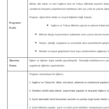
dilinde, dile hakim ve hem İngilizce hem de Türkçe dillerinde karşılıklı ilet
verebilecek bireylerin yetiştirilmesini hedefleyen dört yarı yıllık bir yüksek öğr
Program; öğrencilerin ahlaki ve sosyal değerlere bağlı kalarak,
Programın
İngilizce ve Türkçe dillerinin yapısal ve işlevsel kullanımlar
Profili
Bilimsel altyapı kazanımlarını kullanarak sorun çözme becerisi kaza
İletişim, işbirliği, sorgulama ve sorumluluk alma yeteneklerinin gelişti
Mesleki ve kişisel gelişimlerini ömür boyu sürdürmelerini sağlamayı 
Öğrenme
Eğitim ve öğretim örgün şekilde gerçekleştirilir. Teknolojik imkânlarımızın y
Ortamı
uygulamalı eğitimler yapılmaktadır.
Programı tamamlayan bir öğrenci;
1. İngilizce ve Türkçe’nin dilsel, sözcüksel, anlamsal ve sözdizimsel yapılarını ve
2. Gündemi sürekli takip ederek, araştırmalar yaparak ve okuyarak İngilizce ve Tü
3. Çeviri alanındaki temel kavramları tanımlar ve çeviriye özgü kuram teknik ve
4. Çeviri biliminin esasları, yazılı ve sözlü çeviri teknikleri, kompozisyon yazım