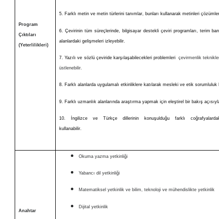
5. Farklı metin ve metin türlerini tanımlar, bunları kullanarak metinleri çözümle
Program
6. Çevirinin tüm süreçlerinde, bilgisayar destekli çeviri programları, terim bank
Çıktıları
alanlardaki gelişmeleri izleyebilir.
(Yeterlilikleri)
7. Yazılı ve sözlü çeviride karşılaşabilecekleri problemleri
çevirmenlik teknikler
üstlenebilir.
8. Farklı alanlarda uygulamalı etkinliklere katılarak mesleki ve etik sorumluluk bi
9. Farklı uzmanlık alanlarında araştırma yapmak için eleştirel bir bakış açısıyla b
10. İngilizce ve Türkçe dillerinin konuşulduğu farklı coğrafyala
kull
Okuma yazma yetkinliği
Yabancı dil yetkinliği
Matematiksel yetkinlik ve bilim, teknoloji ve mühendislikte yetkinlik
Dijital yetkinlik
Anahtar