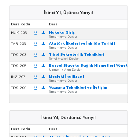
İkinci Yıl, Üçüncü Yarıyıl
Ders Kodu
Ders
Hukuka Giriş
HUK-203
Tamamlayıcı Dersler
Atatürk İlkeleri ve İnkılâp Tarihi I
TAR-203
Tamamlayıcı Dersler
Tıbbi Sekreterlik Teknikleri
TDS-203
Temel Mesleki Dersler
Bozyel Sigorta Sağlık Hizmetleri Yönetimi 
TDS-205
Uzmanlık-Alan Dersleri
Mesleki İngilizce I
ING-207
Tamamlayıcı Dersler
Yazışma Teknikleri ve İletişim
TDS-209
Tamamlayıcı Dersler
İkinci Yıl, Dördüncü Yarıyıl
Ders Kodu
Ders