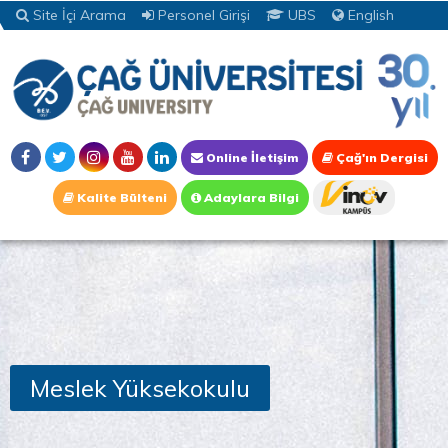
Site İçi Arama
Personel Girişi
UBS
English
Online İletişim
Çağ'ın Dergisi
Kalite Bülteni
Adaylara Bilgi
Meslek Yüksekokulu