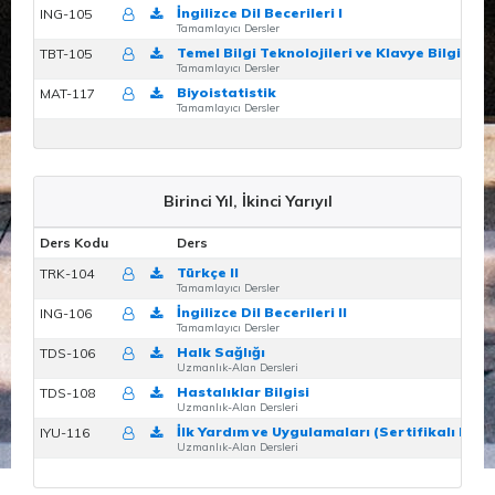
İngilizce Dil Becerileri I
ING-105
Z
Tamamlayıcı Dersler
Temel Bilgi Teknolojileri ve Klavye Bilgisi
TBT-105
Z
Tamamlayıcı Dersler
Biyoistatistik
MAT-117
Z
Tamamlayıcı Dersler
Birinci Yıl, İkinci Yarıyıl
Ders Kodu
Ders
Türkçe II
TRK-104
Tamamlayıcı Dersler
İngilizce Dil Becerileri II
ING-106
Tamamlayıcı Dersler
Halk Sağlığı
TDS-106
Uzmanlık-Alan Dersleri
Hastalıklar Bilgisi
TDS-108
Uzmanlık-Alan Dersleri
İlk Yardım ve Uygulamaları (Sertifikalı Ders
IYU-116
Uzmanlık-Alan Dersleri