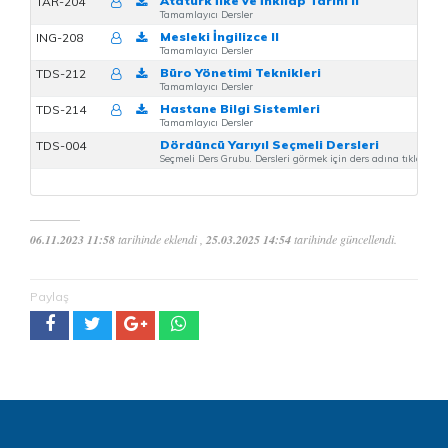
Atatürk İlke ve İnkılap Tarihi II
TAR-204
Tamamlayıcı Dersler
Mesleki İngilizce II
ING-208
Tamamlayıcı Dersler
Büro Yönetimi Teknikleri
TDS-212
Tamamlayıcı Dersler
Hastane Bilgi Sistemleri
TDS-214
Tamamlayıcı Dersler
Dördüncü Yarıyıl Seçmeli Dersleri
TDS-004
Seçmeli Ders Grubu. Dersleri görmek için ders adına tıklayınız
06.11.2023 11:58
tarihinde eklendi ,
25.03.2025 14:54
tarihinde güncellendi.
Paylaş