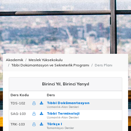
Akademik
Meslek Yüksekokulu
Tıbbi Dokümantasyon ve Sekreterlik Programı
Ders Planı
Birinci Yıl, Birinci Yarıyıl
Ders Kodu
Ders
D
Tıbbi Dokümantasyon
TDS-102
Z
Uzmanlık-Alan Dersleri
Tıbbi Terminoloji
SAG-103
Z
Uzmanlık-Alan Dersleri
Türkçe I
TRK-103
Z
Tamamlayıcı Dersler