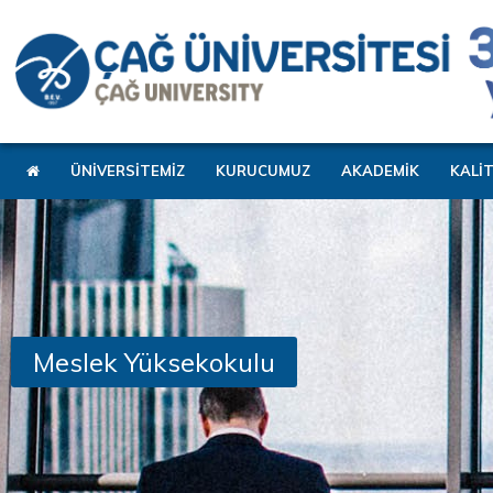
ÜNİVERSİTEMİZ
KURUCUMUZ
AKADEMİK
KALİ
Meslek Yüksekokulu