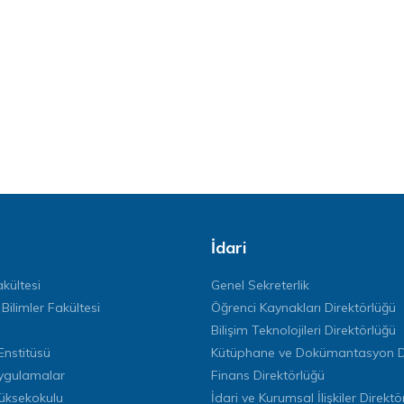
İdari
kültesi
Genel Sekreterlik
 Bilimler Fakültesi
Öğrenci Kaynakları Direktörlüğü
Bilişim Teknolojileri Direktörlüğü
Enstitüsü
Kütüphane ve Dokümantasyon Di
ygulamalar
Finans Direktörlüğü
Yüksekokulu
İdari ve Kurumsal İlişkiler Direktö