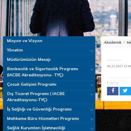
Misyon ve Vizyon
Akademik
Me
Yönetim
Müdürümüzün Mesajı
06.11.2023 12:0
Bankacılık ve Sigortacılık Programı
(IACBE Akreditasyonu- TYÇ)
Paylaş
Çocuk Gelişimi Programı
Dış Ticaret Programı ( IACBE
Akreditasyonu-TYÇ)
İş Sağlığı ve Güvenliği Programı
Mahkeme Büro Hizmetleri Programı
Sağlık Kurumları İşletmeciliği