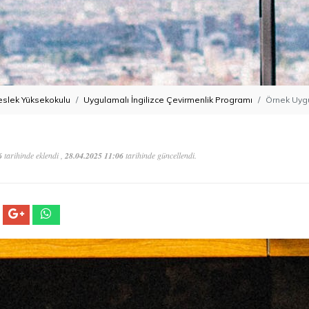
slek Yüksekokulu
Uygulamalı İngilizce Çevirmenlik Programı
Örnek Uyg
6
tarihinde eklendi ,
28.04.2025 11:06
tarihinde güncellendi.