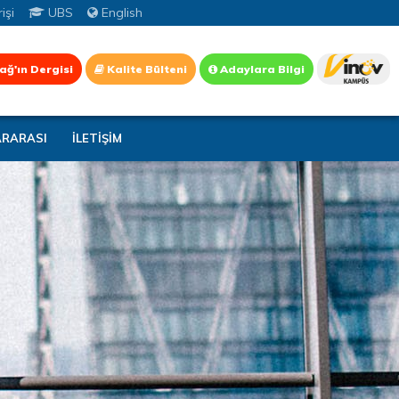
işi
UBS
English
ağ'ın Dergisi
Kalite Bülteni
Adaylara Bilgi
ARARASI
İLETİŞİM