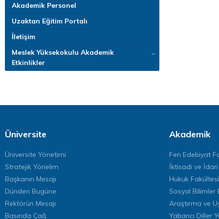
Akademik Personel
Uzaktan Eğitim Portalı
İletişim
Meslek Yüksekokulu Akademik
Etkinlikler
Üniversite
Akademik
Üniversite Yönetimi
Fen Edebiyat Fa
Stratejik Yönelim
İktisadi ve İdari
Başkanın Mesajı
Hukuk Fakültesi
Dünden Bugüne
Sosyal Bilimler 
Rektörün Mesajı
Araştırma ve U
Basında Çağ
Yabancı Diller 