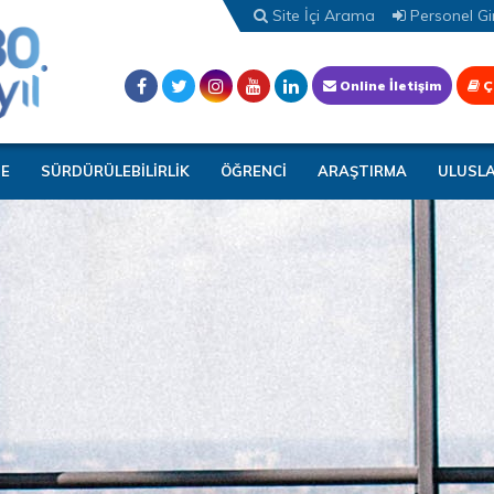
Site İçi Arama
Personel Gir
Online İletişim
Ç
TE
SÜRDÜRÜLEBİLİRLİK
ÖĞRENCİ
ARAŞTIRMA
ULUSL