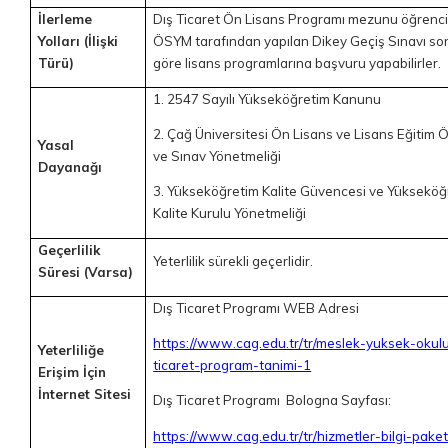
İlerleme
Dış Ticaret Ön Lisans Programı mezunu öğrencil
Yolları (İlişki
ÖSYM tarafından yapılan Dikey Geçiş Sınavı s
Türü)
göre lisans programlarına başvuru yapabilirler.
1. 2547 Sayılı Yükseköğretim Kanunu
2. Çağ Üniversitesi Ön Lisans ve Lisans Eğitim 
Yasal
ve Sınav Yönetmeliği
Dayanağı
3. Yükseköğretim Kalite Güvencesi ve Yükseköğ
Kalite Kurulu Yönetmeliği
Geçerlilik
Yeterlilik sürekli geçerlidir.
Süresi (Varsa)
Dış Ticaret Programı WEB Adresi
https://www.cag.edu.tr/tr/meslek-yuksek-okulu
Yeterliliğe
ticaret-program-tanimi-1
Erişim İçin
İnternet Sitesi
Dış Ticaret Programı Bologna Sayfası:
https://www.cag.edu.tr/tr/hizmetler-bilgi-paket