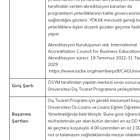
tarafından verilen akreditasyon kararları da
programların yeterliliklerinin kalite güvencesini
sağlandığını gösterir. YÖKAK mevzuatı gereği b
yeterliliklere ilişkin düzenli gözden geçirme faali
yapar.
Akreditasyon Kuruluşunun adı: International
Accreditation Council for Business Education
Akreditasyon süreci: 19 Temmuz 2022-31 
2029
https://www.iacbe.org/memberpdf/CAGUniver
ÖSYM tarafından yapılan merkezi sınav sonuc
Giriş Şartı
Üniversitesi Dış Ticaret Programına yerleştirilm
Dış Ticaret Programı için gerekli mezuniyet koşu
Üniversitesi Ön Lisans ve Lisans Eğitim Öğretim
Başarma
Yönetmeliğinde belirtilmiştir. Buna göre öğrenci
Şartları
müfredatında yer alan bütün dersleri en az DD 
ile geçmesi koşuluyla, 4.00 üzerinden en az 2.0
not ortalamasını sağladıklarında mezun olabilirl