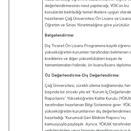
değerlendirmesinin nasıl yapılacağı, YÖK’ün bu
konularda belirlediği temel ilkelere uygun olara
hazırlanan Çağ Üniversitesi Ön Lisans ve Lisans
Öğretim ve Sınav Yönetmeliğine göre yürütülür.
Belgelendirme:
Dış Ticaret Ön Lisans Programına kayıtlı öğrenci
yükseköğretim kurumları tarafından belirlenen 
kredilerini ve diğer yükümlülükleri başarı ile
tamamlamaları halinde; ön lisans/lisans diploması
Öz Değerlendirme-Dış Değerlendirme:
Çağ Üniversitesi, sürekli izleme bağlamında, her 
başında bir önceki yıla ait “Kurum İç Değerlendi
Raporlarını” Yükseköğretim Kalite Kurulu (YÖKA
tarafından hazırlanan Bilgi Sistemine girer. YÖ
yükseköğretim kurumlarının dış değerlendirmesin
hazırladığı “Kurumsal Geri Bildirim Raporu”nu
kamuoyuyla paylaşılır. Ayrıca, YÖKAK tarafında
yetkilendirilen veya tanınan akreditasyon kurulu