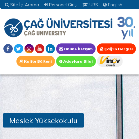
Site İçi Arama
Personel Girişi
UBS
English
Online İletişim
Çağ'ın Dergisi
Kalite Bülteni
Adaylara Bilgi
Meslek Yüksekokulu