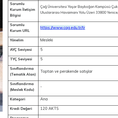
Sorumlu
Çağ Üniversitesi Yaşar Bayboğan Kampüsü Çu
Kurum İletişim
Uluslararası Havaimanı Yolu Üzeri 33800 Yeni
Bilgisi
Sorumlu
https://www.cag.edu.tr/tr
Kurum URL
Mesleki
Yönelim
5
AYÇ Seviyesi
5
TYÇ Seviyesi
Sınıflandırma
Toptan ve perakende satışlar
(Tematik Alan)
Sınıflandırma
-
(Meslek Kodu)
Ana
Kategori
120 AKTS
Kredi Değeri
Programın