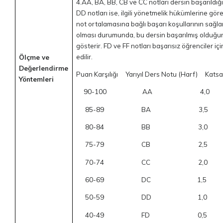
4.AA, BA, BB, CB ve CC notları dersin başarıldığ
DD notları ise, ilgili yönetmelik hükümlerine göre, 
not ortalamasına bağlı başarı koşullarının sağl
olması durumunda, bu dersin başarılmış olduğu
gösterir. FD ve FF notları başarısız öğrenciler içi
edilir.
Ölçme ve
Değerlendirme
Puan Karşılığı Yarıyıl Ders Notu (Harf) Katsa
Yöntemleri
90-100 AA 4,0
85-89 BA 3,5
80-84 BB 3,0
75-79 CB 2,5
70-74 CC 2,0
60-69 DC 1,5
50-59 DD 1,0
40-49 FD 0,5