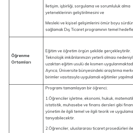
İletişim, işbirliği, sorgulama ve sorumluluk alma
yeteneklerinin geliştirilmesini ve
Mesleki ve kişisel gelişimlerini ömür boyu sürdü
sağlamak Dış Ticaret programının temel hedefler
Eğitim ve öğretim örgün şekilde gerçekleştirilir.
Öğrenme
Teknolojik imkânlarımızın yeterli olması nedeniy
Ortamları
uzaktan eğitim usulü de kısmen uygulanmaktadı
Ayrıca, Üniversite bünyesindeki araştırma merke
birimler vasıtasıyla uygulamalı eğitimler yapılma
Programı tamamlayan bir öğrenci;
1.Öğrenciler işletme, ekonomi, hukuk, matemati
istatistik, muhasebe ve finans dersleri gibi fina
yönetim ile ilgili temel ve ilgili teorik ve uygulamal
tanıyabilecektir.
2.Öğrenciler, uluslararası ticaret prosedürleri ile i