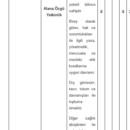
yeterli bilince
Alana Özgü
sahiptir
X
X
Yetkinlik
Birey olarak
görev, hak ve
sorumlulukları
ile ilgili yasa,
yönetmelik,
mevzuata ve
mesleki etik
kurallarına
uygun davranır.
Dış görünüm,
tavır, tutum ve
davranışları ile
topluma
örnektir.
Diğer sağlık
disiplinleri ile