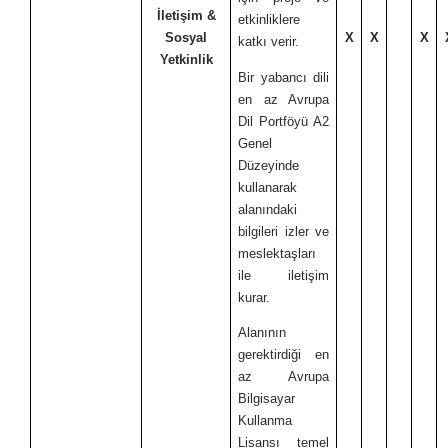
İletişim &
etkinliklere
Sosyal
X
X
X
katkı verir.
Yetkinlik
Bir yabancı dili
en az Avrupa
Dil Portföyü A2
Genel
Düzeyinde
kullanarak
alanındaki
bilgileri izler ve
meslektaşları
ile iletişim
kurar.
Alanının
gerektirdiği en
az Avrupa
Bilgisayar
Kullanma
Lisansı temel