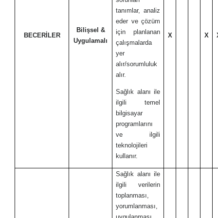
tanımlar, analiz
eder ve çözüm
Bilişsel &
için planlanan
BECERİLER
X
X
Uygulamalı
çalışmalarda
yer
alır/sorumluluk
alır.
Sağlık alanı ile
ilgili temel
bilgisayar
programlarını
ve ilgili
teknolojileri
kullanır.
Sağlık alanı ile
ilgili verilerin
toplanması,
yorumlanması,
uygulanması