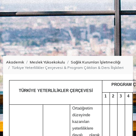
Akademik
Meslek Yüksekokulu
Sağlık Kurumları İşletmeciliği
Türkiye Yeterlilikler Çerçevesi & Program Çıktıları & Ders İlişkileri
PROGRAM ÇI
TÜRKİYE YETERLİLİKLER ÇERÇEVESİ
1
2
3
4
Ortaöğretim
düzeyinde
kazanılan
yeterliliklere
dayalı olarak