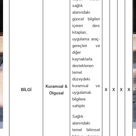
sağlık
alanındaki
güncel bilgileri
içeren ders
kitapları,
uygulama araç-
gereçleri ve
diğer
kaynaklarla
desteklenen
temel
düzeydeki
kuramsal ve
Kuramsal &
BİLGİ
X
X
X
X
uygulamalı
Olgusal
bilgilere
sahiptir.
Sağlık
alanındaki
temel bilimsel