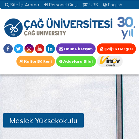
Site İçi Arama
Personel Girişi
UBS
English
Online İletişim
Çağ'ın Dergisi
Kalite Bülteni
Adaylara Bilgi
Meslek Yüksekokulu