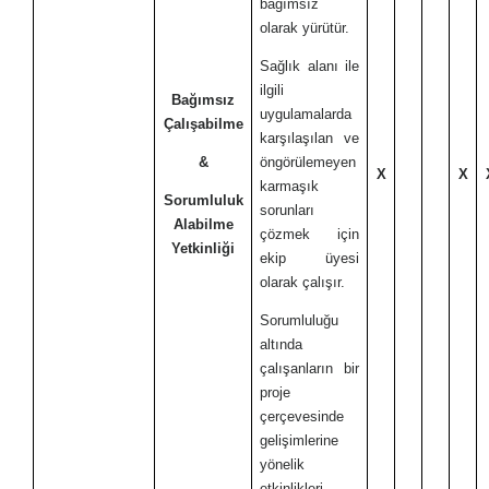
bağımsız
olarak yürütür.
Sağlık alanı ile
ilgili
Bağımsız
uygulamalarda
Çalışabilme
karşılaşılan ve
&
öngörülemeyen
X
X
karmaşık
Sorumluluk
sorunları
Alabilme
çözmek için
Yetkinliği
ekip üyesi
olarak çalışır.
Sorumluluğu
altında
çalışanların bir
proje
çerçevesinde
gelişimlerine
yönelik
etkinlikleri