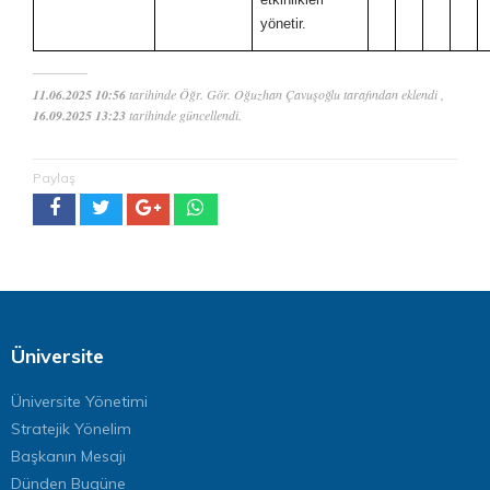
yönetir.
11.06.2025 10:56
tarihinde Öğr. Gör. Oğuzhan Çavuşoğlu tarafından eklendi ,
16.09.2025 13:23
tarihinde güncellendi.
Paylaş
Üniversite
Üniversite Yönetimi
Stratejik Yönelim
Başkanın Mesajı
Dünden Bugüne