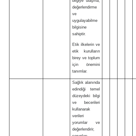
bilgiye ulaşma,
değerlendirme
ve
uygulayabilme
bilgisine
sahiptir.
Etik ilkelerin ve
etik kurulların
birey ve toplum
için önemini
tanımlar.
Sağlık alanında
edindiği temel
düzeydeki bilgi
ve becerileri
kullanarak
verileri
yorumlar ve
değerlendirir,
sorunları