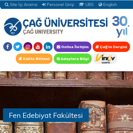
Site İçi Arama
Personel Girişi
UBS
English
Online İletişim
Çağ'ın Dergisi
Kalite Bülteni
Adaylara Bilgi
Fen Edebiyat Fakültesi