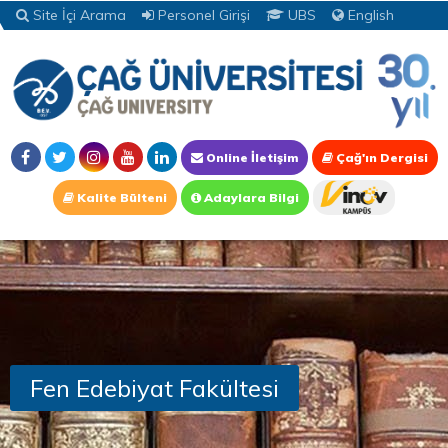
Site İçi Arama
Personel Girişi
UBS
English
Online İletişim
Çağ'ın Dergisi
Kalite Bülteni
Adaylara Bilgi
Fen Edebiyat Fakültesi