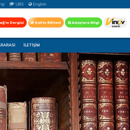
işi
UBS
English
ağ'ın Dergisi
Kalite Bülteni
Adaylara Bilgi
ARARASI
İLETİŞİM