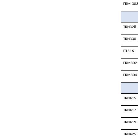
FRM-30
TRN328
TRN330
ITL316
FRM302
FRM304
TRN415
TRN417
TRN419
TRN425