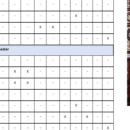
-
-
-
-
-
-
-
-
-
-
-
-
-
-
-
-
X
-
-
-
-
-
-
X
X
-
-
-
-
-
-
-
-
-
-
-
-
-
-
X
ester
-
-
-
-
-
-
-
-
-
-
-
X
X
-
-
-
-
-
-
-
-
X
X
-
-
-
-
-
-
-
-
-
-
-
-
-
-
-
-
-
-
-
-
-
-
-
X
-
-
-
-
-
-
-
-
X
-
X
-
-
-
-
-
-
-
-
-
-
-
X