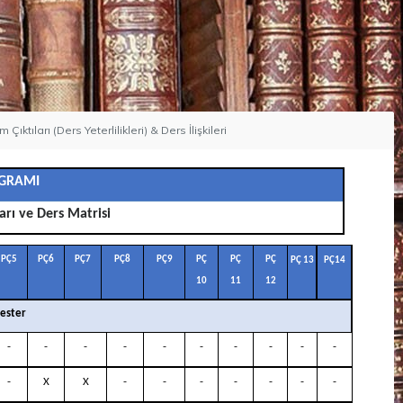
 Çıktıları (Ders Yeterlilikleri) & Ders İlişkileri
RAMI
arı ve Ders Matrisi
PÇ5
PÇ6
PÇ7
PÇ8
PÇ9
PÇ
PÇ
PÇ
PÇ
13
PÇ14
10
11
12
ester
-
-
-
-
-
-
-
-
-
-
-
X
X
-
-
-
-
-
-
-