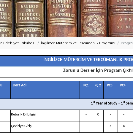
n Edebiyat Fakültesi
İngilizce Mütercim ve Tercümanlık Programı
Program
GİLİZCE MÜTERCİM VE TERCÜMANLIK PROG
Zorunlu Dersler İçin Program Çıktıl
du
Ders Adı
PÇ1
PÇ
2
PÇ3
PÇ4
st
st
1
Year of Study – 1
Sem
Retorik Dilbilgisi
-
X
-
-
Çeviriye Giriş I
-
-
X
X