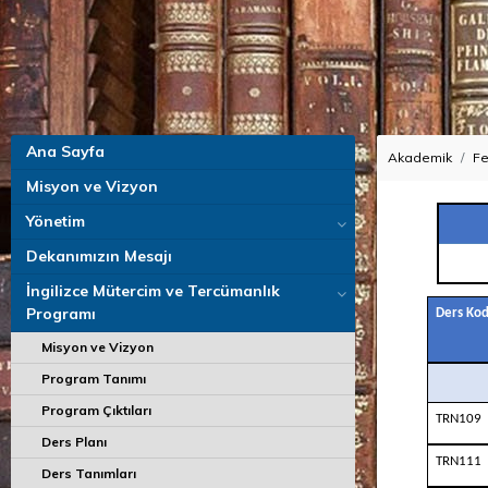
Ana Sayfa
Akademik
Fe
Misyon ve Vizyon
Yönetim
İN
Dekanımızın Mesajı
İngilizce Mütercim ve Tercümanlık
Programı
Ders Ko
Misyon ve Vizyon
Program Tanımı
Program Çıktıları
TRN109
Ders Planı
TRN111
Ders Tanımları