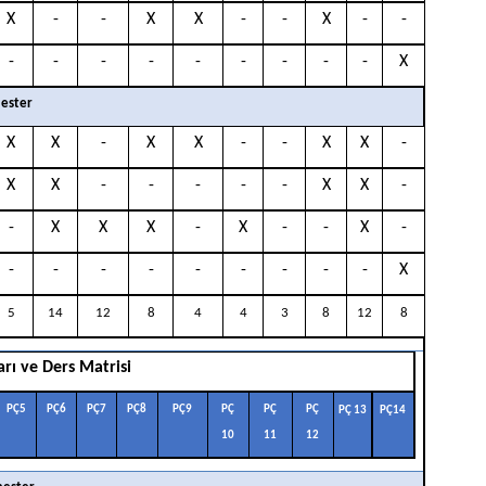
X
-
-
X
X
-
-
X
-
-
-
-
-
-
-
-
-
-
-
X
ester
X
X
-
X
X
-
-
X
X
-
X
X
-
-
-
-
-
X
X
-
-
X
X
X
-
X
-
-
X
-
-
-
-
-
-
-
-
-
-
X
5
14
12
8
4
4
3
8
12
8
arı ve Ders Matrisi
PÇ5
PÇ6
PÇ7
PÇ8
PÇ9
PÇ
PÇ
PÇ
PÇ
13
PÇ14
10
11
12