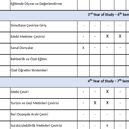
3
Eğitimde Ölçme ve Değerlendirme
rd
th
3
Year of Study – 6
Sem
Simultane Çeviriye Giriş
-
-
-
-
-
-
X
X
Edebi Metinler Çevirisi
-
-
-
Sanal Dünyalar
X
Rehberlik ve Özel Eğitim
Özel Öğretim Yöntemleri
th
th
4
Year of Study – 7
Sem
-
-
X
-
Edebi Çeviri
-
X
X
-
Turizm ve Gezi Metinleri Çevirisi
İleri Düzeyde Ardıl Çeviri
-
-
-
-
Sürdürülebilirlik Metinleri Çevirisi
-
-
X
-