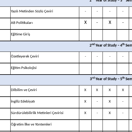
2
Year of Study – 3
Sem
Yazılı Metinden Sözlü Çeviri
-
-
-
-
X
-
X
-
AB Politikaları
1
Eğitime Giriş
nd
th
2
Year of Study – 4
Sem
Özetleyerek Çeviri
-
-
-
-
Eğitim Psikolojisi
rd
th
3
Year of Study – 5
Sem
Dilbilim ve Çeviri
X
X
X
X
İngiliz Edebiyatı
X
-
X
-
Sürdürülebilirlik Metinleri Çevirisi
X
-
X
-
1
Öğretim İlke ve Yöntemleri