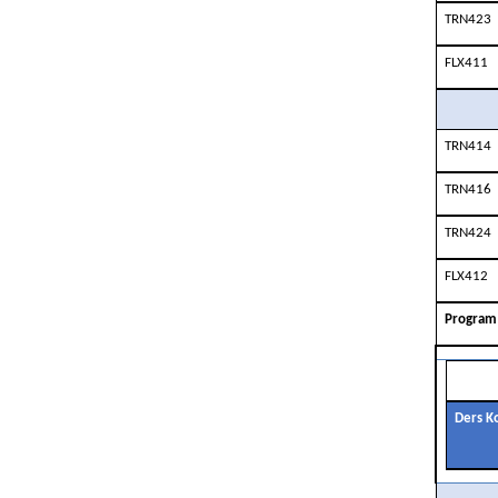
TRN423
FLX411
TRN414
TRN416
TRN424
FLX412
Program Ç
Ders K