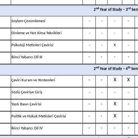
nd
rd
2
Year of Study – 3
Sem
Söylem Çözümlemesi
-
-
-
-
Dinleme ve Not Alma Teknikleri
-
-
-
-
Psikoloji Metinleri Çevirisi
-
-
X
-
-
-
-
-
İkinci Yabancı Dil III
nd
th
2
Year of Study – 4
Sem
-
-
X
X
Çeviri Kuram ve Yöntemleri
Sözlü Çeviriye Giriş
-
-
-
-
-
-
X
-
Yazılı Basın Çevirisi
-
-
X
-
Politik ve Hukuk Metinleri Çevirisi
-
-
-
-
İkinci Yabancı Dil IV