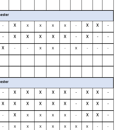
ester
X
X
X
-
-
X
X
X
X
-
-
X
X
X
X
X
-
X
-
-
X
-
-
X
X
-
X
-
-
-
ester
-
X
X
X
X
X
-
X
X
-
X
X
X
X
X
X
-
X
X
-
X
X
X
-
-
X
X
X
X
-
-
X
X
X
X
X
X
X
-
-