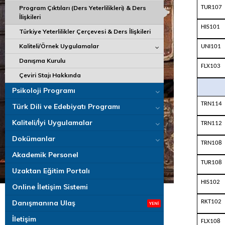
TUR107
Program Çıktıları (Ders Yeterlilikleri) & Ders
İlişkileri
HIS101
Türkiye Yeterlilikler Çerçevesi & Ders İlişkileri
Kaliteli/Örnek Uygulamalar
UNI101
Danışma Kurulu
FLX103
Çeviri Stajı Hakkında
Psikoloji Programı
TRN114
Türk Dili ve Edebiyatı Programı
Kaliteli/İyi Uygulamalar
TRN112
Dokümanlar
TRN108
Akademik Personel
TUR108
Uzaktan Eğitim Portalı
HIS102
Online İletişim Sistemi
RKT102
Danışmanına Ulaş
İletişim
FLX108