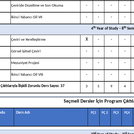
-
-
-
-
Çeviride Düzeltme ve Son Okuma
-
-
-
-
İkinci Yabancı Dil VII
th
th
4
Year of Study – 8
Sem
X
-
-
-
Çeviri ve Yerelleştirme
-
-
-
-
Görsel İşitsel Çeviri
-
-
-
-
Mezuniyet Projesi
-
-
-
-
İkinci Yabancı Dil VIII
ıktılarıyla İlişkili Zorunlu Ders Sayısı: 37
3
5
9
4
Seçmeli Dersler İçin Program Çıktıl
odu
Ders Adı
PÇ1
PÇ
2
PÇ3
PÇ4
nd
rd