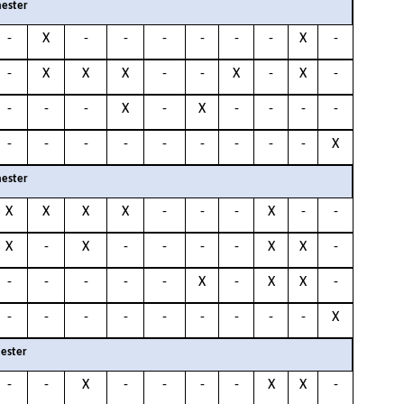
ester
-
X
-
-
-
-
-
-
X
-
-
X
X
X
-
-
X
-
X
-
-
-
-
X
-
X
-
-
-
-
-
-
-
-
-
-
-
-
-
X
ester
X
X
X
X
-
-
-
X
-
-
X
-
X
-
-
-
-
X
X
-
-
-
-
-
-
X
-
X
X
-
-
-
-
-
-
-
-
-
-
X
ester
-
-
X
-
-
-
-
X
X
-