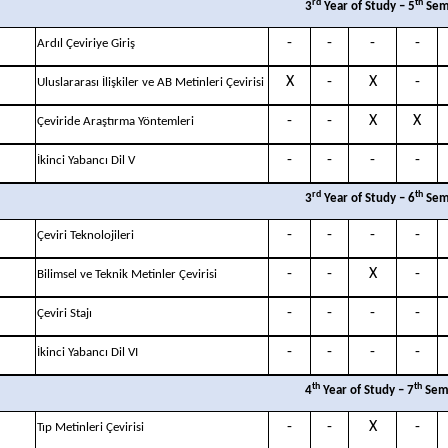
rd
th
3
Year of Study – 5
Sem
-
-
-
-
Ardıl Çeviriye Giriş
X
-
X
-
Uluslararası İlişkiler ve AB Metinleri Çevirisi
-
-
X
X
Çeviride Araştırma Yöntemleri
-
-
-
-
İkinci Yabancı Dil V
rd
th
3
Year of Study – 6
Sem
-
-
-
-
Çeviri Teknolojileri
-
-
X
-
Bilimsel ve Teknik Metinler Çevirisi
-
-
-
-
Çeviri Stajı
-
-
-
-
İkinci Yabancı Dil VI
th
th
4
Year of Study – 7
Sem
-
-
X
-
Tıp Metinleri Çevirisi