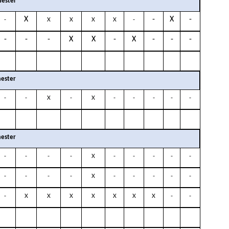
ester
X
-
X
-
-
X
X
X
X
-
-
-
-
X
X
-
X
-
-
-
ester
-
-
X
-
X
-
-
-
-
-
ester
-
-
-
-
X
-
-
-
-
-
-
-
-
-
X
-
-
-
-
-
-
X
X
X
X
X
X
X
-
-