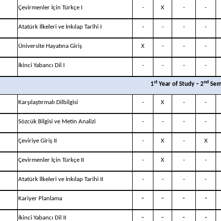
Çevirmenler İçin Türkçe I
-
X
-
-
Atatürk İlkeleri ve İnkılap Tarihi I
-
-
-
-
Üniversite Hayatına Giriş
X
-
-
-
İkinci Yabancı Dil I
-
-
-
-
st
nd
1
Year of Study – 2
Sem
Karşılaştırmalı Dilbilgisi
-
X
-
-
Sözcük Bilgisi ve Metin Analizi
-
-
-
-
Çeviriye Giriş II
-
X
-
X
Çevirmenler İçin Türkçe II
-
X
-
-
Atatürk İlkeleri ve İnkılap Tarihi II
-
-
-
-
-
-
-
-
Kariyer Planlama
-
-
-
-
İkinci Yabancı Dil II