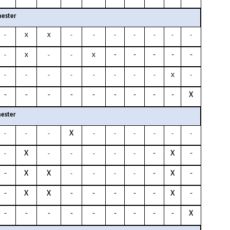
ester
-
X
X
-
-
-
-
-
-
-
-
-
-
-
-
-
X
-
-
X
-
-
-
-
-
-
-
-
X
-
-
-
-
-
-
-
-
-
-
X
ester
X
-
-
-
-
-
-
-
-
-
X
-
X
-
-
-
-
-
-
-
-
X
X
-
X
-
-
-
-
-
-
X
X
-
-
-
-
-
X
-
-
-
-
-
-
-
-
-
-
X