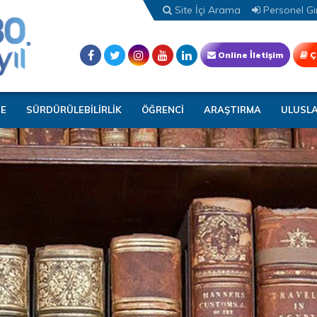
Site İçi Arama
Personel Gir
Online İletişim
Ç
TE
SÜRDÜRÜLEBİLİRLİK
ÖĞRENCİ
ARAŞTIRMA
ULUSL