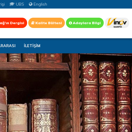
işi
UBS
English
ağ'ın Dergisi
Kalite Bülteni
Adaylara Bilgi
ARARASI
İLETİŞİM