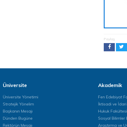
Paylaş
Üniversite
Akademik
Üniversite Yönetimi
Fen Edebiyat Fa
Stratejik Yönelim
İktisadi ve İdari
Başkanın Mesajı
Hukuk Fakültesi
Dünden Bugüne
Sosyal Bilimler 
Rektörün Mesajı
Araştırma ve U