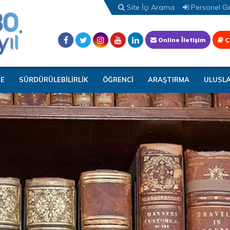
Site İçi Arama
Personel Gir
Online İletişim
Ç
TE
SÜRDÜRÜLEBİLİRLİK
ÖĞRENCİ
ARAŞTIRMA
ULUSL