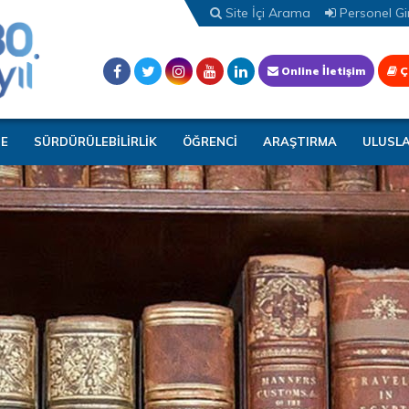
Site İçi Arama
Personel Gir
Online İletişim
Ç
TE
SÜRDÜRÜLEBİLİRLİK
ÖĞRENCİ
ARAŞTIRMA
ULUSL