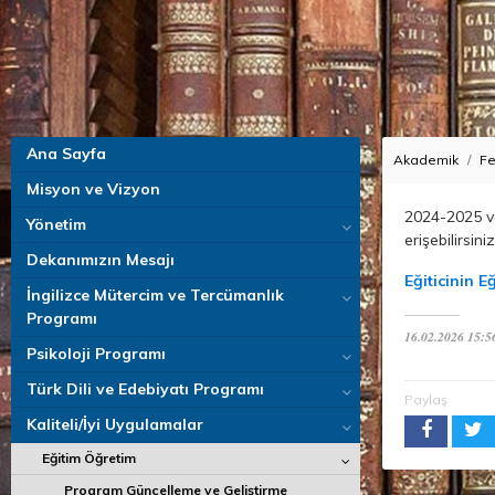
Ana Sayfa
Akademik
Fe
Misyon ve Vizyon
2024-2025 ve
Yönetim
erişebilirsiniz
Dekanımızın Mesajı
Eğiticinin Eğ
İngilizce Mütercim ve Tercümanlık
Programı
16.02.2026 15:5
Psikoloji Programı
Türk Dili ve Edebiyatı Programı
Paylaş
Kaliteli/İyi Uygulamalar
Eğitim Öğretim
Program Güncelleme ve Geliştirme