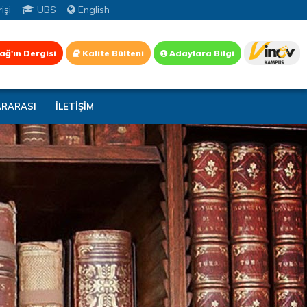
işi
UBS
English
ağ'ın Dergisi
Kalite Bülteni
Adaylara Bilgi
ARARASI
İLETİŞİM