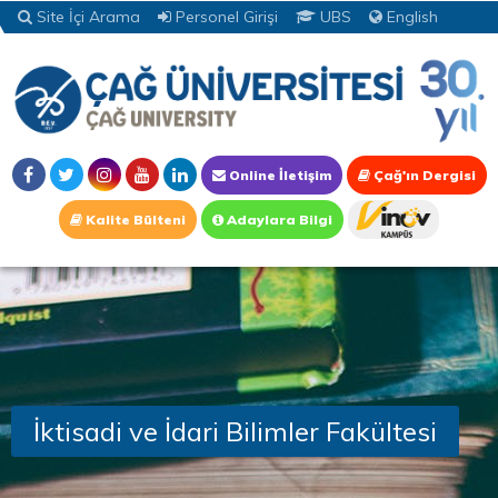
Site İçi Arama
Personel Girişi
UBS
English
Online İletişim
Çağ'ın Dergisi
Kalite Bülteni
Adaylara Bilgi
İktisadi ve İdari Bilimler Fakültesi