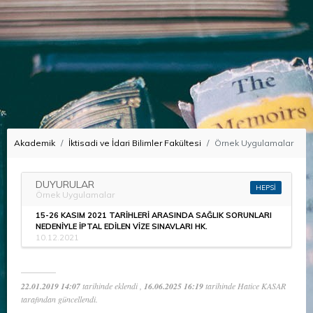
Akademik
İktisadi ve İdari Bilimler Fakültesi
Örnek Uygulamalar
DUYURULAR
HEPSİ
Örnek Uygulamalar
15-26 KASIM 2021 TARİHLERİ ARASINDA SAĞLIK SORUNLARI
NEDENİYLE İPTAL EDİLEN VİZE SINAVLARI HK.
10.12.2021
22.01.2019 14:07
tarihinde eklendi ,
16.06.2025 16:19
tarihinde Hatice KASAR
tarafından güncellendi.