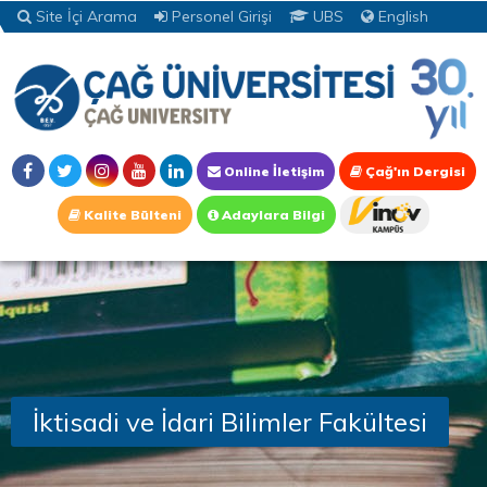
Site İçi Arama
Personel Girişi
UBS
English
Online İletişim
Çağ'ın Dergisi
Kalite Bülteni
Adaylara Bilgi
İktisadi ve İdari Bilimler Fakültesi