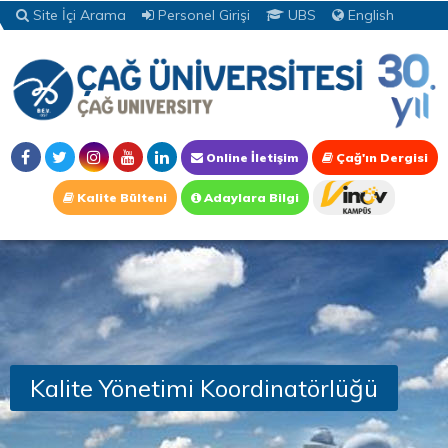
Site İçi Arama
Personel Girişi
UBS
English
Online İletişim
Çağ'ın Dergisi
Kalite Bülteni
Adaylara Bilgi
Kalite Yönetimi Koordinatörlüğü