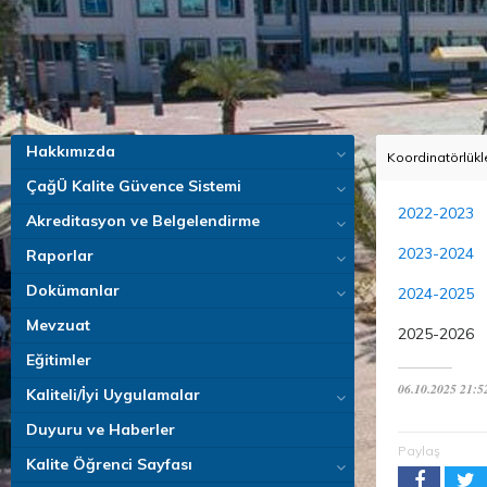
Hakkımızda
Koordinatörlükl
ÇağÜ Kalite Güvence Sistemi
2022-2023
Akreditasyon ve Belgelendirme
2023-2024
Raporlar
Dokümanlar
2024-2025
Mevzuat
2025-2026
Eğitimler
06.10.2025 21:5
Kaliteli/İyi Uygulamalar
Duyuru ve Haberler
Paylaş
Kalite Öğrenci Sayfası