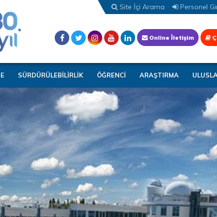
Site İçi Arama
Personel Gir
Online İletişim
Ç
TE
SÜRDÜRÜLEBİLİRLİK
ÖĞRENCİ
ARAŞTIRMA
ULUSL