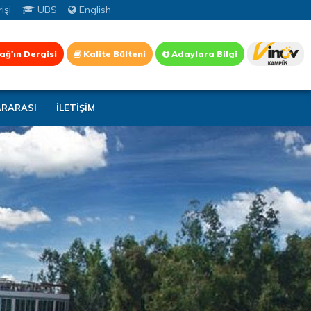
işi
UBS
English
ağ'ın Dergisi
Kalite Bülteni
Adaylara Bilgi
ARARASI
İLETİŞİM