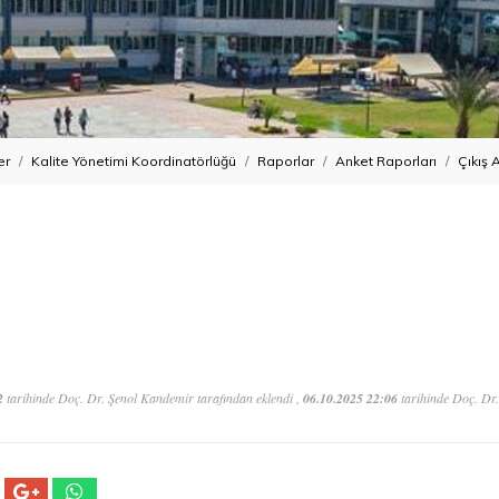
er
Kalite Yönetimi Koordinatörlüğü
Raporlar
Anket Raporları
Çıkış 
2
tarihinde Doç. Dr. Şenol Kandemir tarafından eklendi ,
06.10.2025 22:06
tarihinde Doç. Dr.