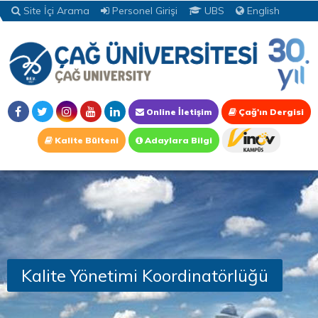
Site İçi Arama
Personel Girişi
UBS
English
Online İletişim
Çağ'ın Dergisi
Kalite Bülteni
Adaylara Bilgi
Kalite Yönetimi Koordinatörlüğü