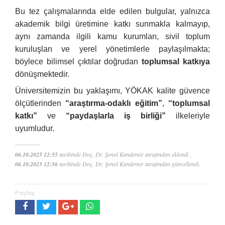
Bu tez çalışmalarında elde edilen bulgular, yalnızca
akademik bilgi üretimine katkı sunmakla kalmayıp,
aynı zamanda ilgili kamu kurumları, sivil toplum
kuruluşları ve yerel yönetimlerle paylaşılmakta;
böylece bilimsel çıktılar doğrudan
toplumsal katkıya
dönüşmektedir.
Üniversitemizin bu yaklaşımı, YÖKAK kalite güvence
ölçütlerinden
“araştırma-odaklı eğitim”
,
“toplumsal
katkı”
ve
“paydaşlarla iş birliği”
ilkeleriyle
uyumludur.
06.10.2025 12:55
tarihinde Doç. Dr. Şenol Kandemir tarafından eklendi ,
06.10.2025 12:56
tarihinde Doç. Dr. Şenol Kandemir tarafından güncellendi.
Paylaş