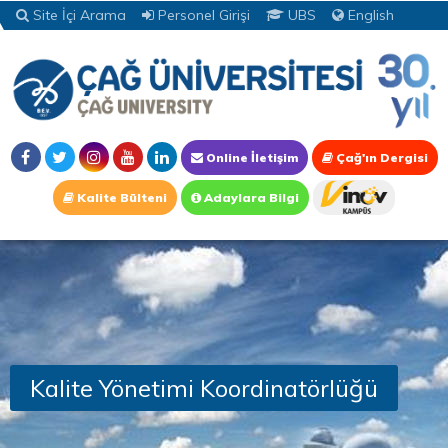
Site İçi Arama
Personel Girişi
UBS
English
Online İletişim
Çağ'ın Dergisi
Kalite Bülteni
Adaylara Bilgi
Kalite Yönetimi Koordinatörlüğü