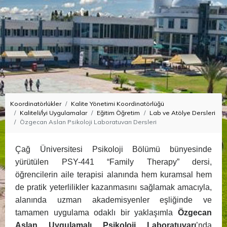
Koordinatörlükler
Kalite Yönetimi Koordinatörlüğü
Kaliteli/İyi Uygulamalar
Eğitim Öğretim
Lab ve Atölye Dersleri
Özgecan Aslan Psikoloji Laboratuvarı Dersleri
Çağ Üniversitesi Psikoloji Bölümü bünyesinde
yürütülen PSY-441 “Family Therapy” dersi,
öğrencilerin aile terapisi alanında hem kuramsal hem
de pratik yeterlilikler kazanmasını sağlamak amacıyla,
alanında uzman akademisyenler eşliğinde ve
tamamen uygulama odaklı bir yaklaşımla
Özgecan
Aslan Uygulamalı Psikoloji Laboratuvarı
’nda