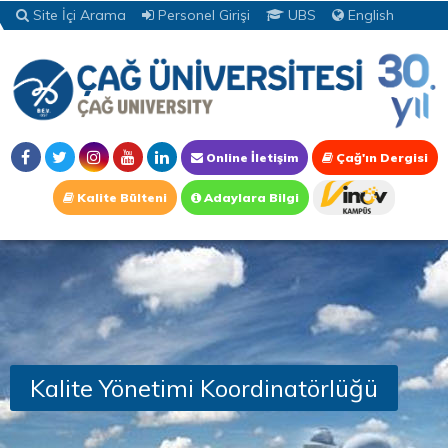
Site İçi Arama
Personel Girişi
UBS
English
Online İletişim
Çağ'ın Dergisi
Kalite Bülteni
Adaylara Bilgi
Kalite Yönetimi Koordinatörlüğü