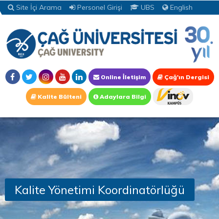
Site İçi Arama
Personel Girişi
UBS
English
Online İletişim
Çağ'ın Dergisi
Kalite Bülteni
Adaylara Bilgi
Kalite Yönetimi Koordinatörlüğü