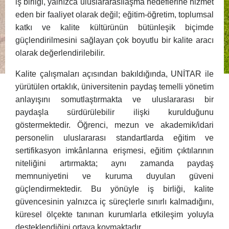
iş birliği, yalnızca uluslararasılaşma hedeflerine hizmet
eden bir faaliyet olarak değil; eğitim-öğretim, toplumsal
katkı ve kalite kültürünün bütünleşik biçimde
güçlendirilmesini sağlayan çok boyutlu bir kalite aracı
olarak değerlendirilebilir.
Kalite çalışmaları açısından bakıldığında, UNİTAR ile
yürütülen ortaklık, üniversitenin paydaş temelli yönetim
anlayışını somutlaştırmakta ve uluslararası bir
paydaşla sürdürülebilir ilişki kurulduğunu
göstermektedir. Öğrenci, mezun ve akademik/idari
personelin uluslararası standartlarda eğitim ve
sertifikasyon imkânlarına erişmesi, eğitim çıktılarının
niteliğini artırmakta; aynı zamanda paydaş
memnuniyetini ve kuruma duyulan güveni
güçlendirmektedir. Bu yönüyle iş birliği, kalite
güvencesinin yalnızca iç süreçlerle sınırlı kalmadığını,
küresel ölçekte tanınan kurumlarla etkileşim yoluyla
desteklendiğini ortaya koymaktadır.