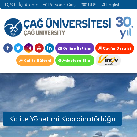
Site İçi Arama
Personel Girişi
UBS
English
Online İletişim
Çağ'ın Dergisi
Kalite Bülteni
Adaylara Bilgi
Kalite Yönetimi Koordinatörlüğü