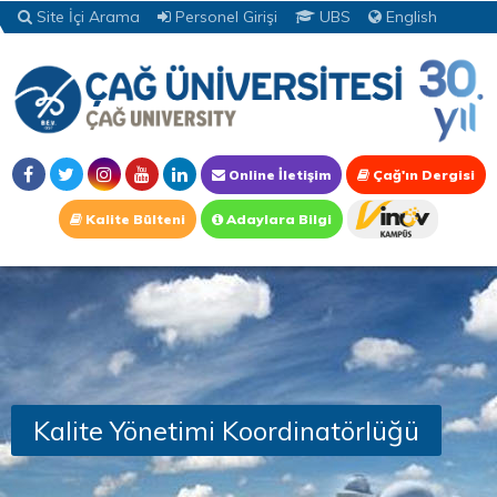
Site İçi Arama
Personel Girişi
UBS
English
Online İletişim
Çağ'ın Dergisi
Kalite Bülteni
Adaylara Bilgi
Kalite Yönetimi Koordinatörlüğü