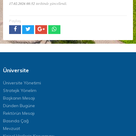
17.02.2026 08:52
tarihinde güncellendi.
Paylaş
Üniversite
Üniversite Yönetimi
Stratejik Yönelim
Başkanın Mesajı
Dünden Bugüne
Rektörün Mesajı
Basında Çağ
Mevzuat
Kişisel Verilerin Korunması