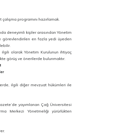
 ait çalışma programını hazırlamak.
ında deneyimli kişiler arasından Yönetim
le görevlendirilen en fazla yedi üyeden
ebilir.
 ilgili olarak Yönetim Kurulunun ihtiyaç
kte görüş ve önerilerde bulunmaktır.
M
ler
de, ilgili diğer mevzuat hükümleri ile
 Gazete’de yayımlanan Çağ Üniversitesi
rma Merkezi Yönetmeliği yürürlükten
er.