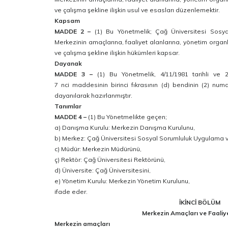
ve çalışma şekline ilişkin usul ve esasları düzenlemektir.
Kapsam
MADDE 2 –
(1) Bu Yönetmelik; Çağ Üniversitesi Sosy
Merkezinin amaçlarına, faaliyet alanlarına, yönetim organl
ve çalışma şekline ilişkin hükümleri kapsar.
Dayanak
MADDE 3 –
(1) Bu Yönetmelik, 4/11/1981 tarihli ve
7 nci maddesinin birinci fıkrasının (d) bendinin (2) nu
dayanılarak hazırlanmıştır.
Tanımlar
MADDE 4 –
(1) Bu Yönetmelikte geçen;
a) Danışma Kurulu: Merkezin Danışma Kurulunu,
b) Merkez: Çağ Üniversitesi Sosyal Sorumluluk Uygulama v
c) Müdür: Merkezin Müdürünü,
ç) Rektör: Çağ Üniversitesi Rektörünü,
d) Üniversite: Çağ Üniversitesini,
e) Yönetim Kurulu: Merkezin Yönetim Kurulunu,
ifade
eder.
İKİNCİ BÖLÜM
Merkezin Amaçları ve Faaliye
Merkezin amaçları