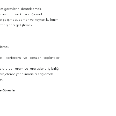
met görevlerini desteklemek.
kazanmalarına katkı sağlamak.
kip çalışması, zaman ve kaynak kullanımı
anışlarını geliştirmek.
rlemek.
l, konferans ve benzeri toplantılar
lararası kurum ve kuruluşlarla iş birliği
 projelerde yer alınmasını sağlamak.
ak.
e Görevleri