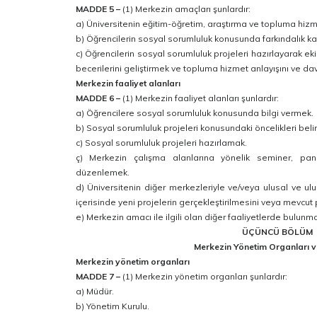
MADDE 5 –
(1) Merkezin amaçları şunlardır:
a) Üniversitenin eğitim-öğretim, araştırma ve topluma hiz
b) Öğrencilerin sosyal sorumluluk konusunda farkındalık 
c) Öğrencilerin sosyal sorumluluk projeleri hazırlayarak e
becerilerini geliştirmek ve topluma hizmet anlayışını ve davr
Merkezin faaliyet alanları
MADDE 6 –
(1) Merkezin faaliyet alanları şunlardır:
a) Öğrencilere sosyal sorumluluk konusunda bilgi vermek.
b) Sosyal sorumluluk projeleri konusundaki öncelikleri beli
c) Sosyal sorumluluk projeleri hazırlamak.
ç) Merkezin çalışma alanlarına yönelik seminer, pane
düzenlemek.
d) Üniversitenin diğer merkezleriyle ve/veya ulusal ve ulus
içerisinde yeni projelerin gerçekleştirilmesini veya mevcut
e) Merkezin amacı ile ilgili olan diğer faaliyetlerde bulunm
ÜÇÜNCÜ BÖLÜM
Merkezin Yönetim Organları v
Merkezin yönetim organları
MADDE 7 –
(1) Merkezin yönetim organları şunlardır:
a) Müdür.
b) Yönetim Kurulu.