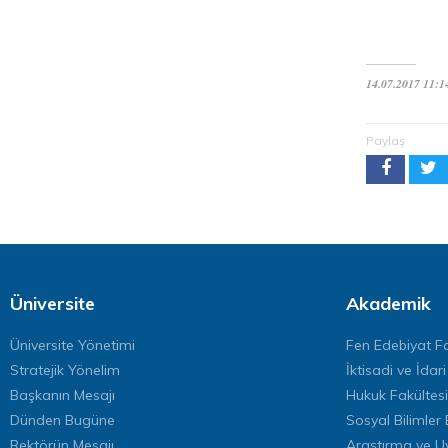
14.07.2017 11:1
Paylaş
Üniversite
Akademik
Üniversite Yönetimi
Fen Edebiyat Fa
Stratejik Yönelim
İktisadi ve İdari
Başkanın Mesajı
Hukuk Fakültesi
Dünden Bugüne
Sosyal Bilimler 
Rektörün Mesajı
Araştırma ve U