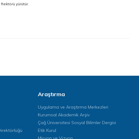
 Rektörü yürütür.
Araştırma
Uygulama ve Araştırma Merkezleri
Kurumsal Akademik Arşiv
Çağ Üniversitesi Sosyal Bilimler Dergisi
rektörlüğü
Etik Kurul
Misyon ve Vizyon