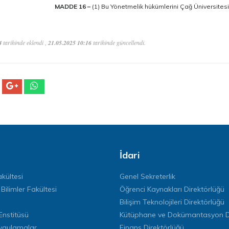
MADDE 16 –
(1) Bu Yönetmelik hükümlerini Çağ Üniversitesi
4
tarihinde eklendi ,
21.05.2025 10:16
tarihinde güncellendi.
İdari
kültesi
Genel Sekreterlik
 Bilimler Fakültesi
Öğrenci Kaynakları Direktörlüğü
Bilişim Teknolojileri Direktörlüğü
Enstitüsü
Kütüphane ve Dokümantasyon Di
ygulamalar
Finans Direktörlüğü