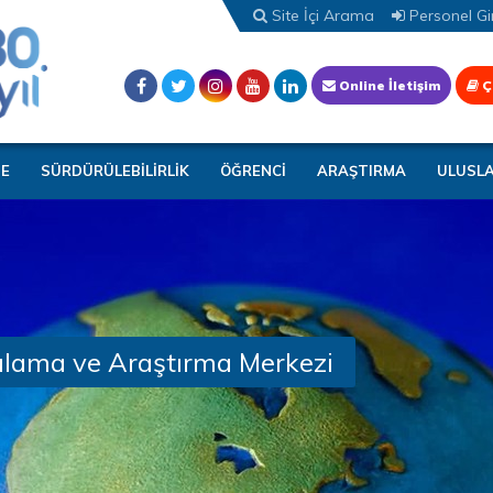
Site İçi Arama
Personel Gir
Online İletişim
Ç
TE
SÜRDÜRÜLEBİLİRLİK
ÖĞRENCİ
ARAŞTIRMA
ULUSL
ulama ve Araştırma Merkezi