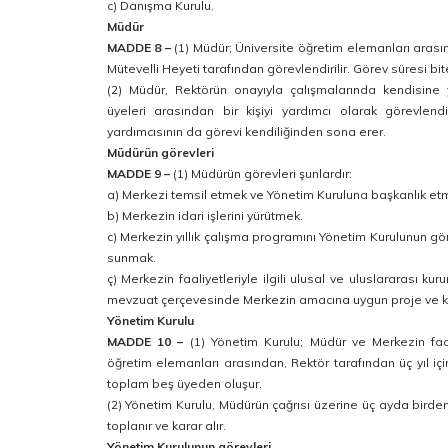
c) Danışma Kurulu.
Müdür
MADDE 8 –
(1) Müdür; Üniversite öğretim elemanları arasın
Mütevelli Heyeti tarafından görevlendirilir. Görev süresi bi
(2) Müdür, Rektörün onayıyla çalışmalarında kendisine
üyeleri arasından bir kişiyi yardımcı olarak görevlendi
yardımcısının da görevi kendiliğinden sona erer.
Müdürün görevleri
MADDE 9 –
(1) Müdürün görevleri şunlardır:
a) Merkezi temsil etmek ve Yönetim Kuruluna başkanlık et
b) Merkezin idari işlerini yürütmek.
c) Merkezin yıllık çalışma programını Yönetim Kurulunun g
sunmak.
ç) Merkezin faaliyetleriyle ilgili ulusal ve uluslararası ku
mevzuat çerçevesinde Merkezin amacına uygun proje ve karş
Yönetim Kurulu
MADDE 10 –
(1) Yönetim Kurulu; Müdür ve Merkezin faal
öğretim elemanları arasından, Rektör tarafından üç yıl iç
toplam beş üyeden oluşur.
(2) Yönetim Kurulu, Müdürün çağrısı üzerine üç ayda birde
toplanır ve karar alır.
Yönetim Kurulunun görevleri