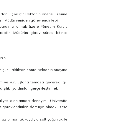
dan, üç yıl için Rektörün önerisi üzerine
ten Müdür yeniden görevlendirilebilir.
 yardımcı olmak üzere Yönetim Kurulu
rebilir. Müdürün görev süresi bitince
mek.
örüşünü aldıktan sonra Rektörün onayına
rum ve kuruluşlarla temasa geçerek ilgili
ılıklı yardımları gerçekleştirmek.
iyet alanlarında deneyimli Üniversite
in görevlendirilen dört üye olmak üzere
n az olmamak kaydıyla salt çoğunluk ile