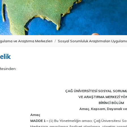
gulama ve Araştırma Merkezleri
Sosyal Sorumluluk Araştırmaları Uygulam
elik
tesinden:
ÇAĞ ÜNİVERSİTESİ SOSYAL SORU
VE ARAŞTIRMA MERKEZİ YÖ
BİRİNCİ BÖLÜM
Amaç, Kapsam, Dayanak ve
Amaç
MADDE 1 –
(1) Bu Yönetmeliğin amacı; Çağ Üniversitesi S
Merkezinin amaçlarına, faaliyet alanlarına, yönetim organl