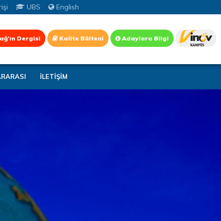
işi
UBS
English
ağ'ın Dergisi
Kalite Bülteni
Adaylara Bilgi
ARARASI
İLETİŞİM