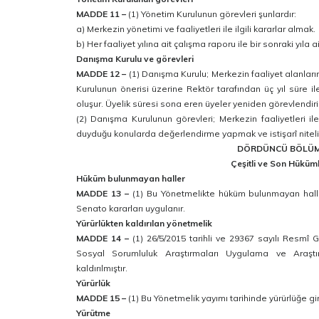
MADDE 11 –
(1) Yönetim Kurulunun görevleri şunlardır:
a) Merkezin yönetimi ve faaliyetleri ile ilgili kararlar almak.
b) Her faaliyet yılına ait çalışma raporu ile bir sonraki yıla
Danışma Kurulu ve görevleri
MADDE 12 –
(1) Danışma Kurulu; Merkezin faaliyet alanlar
Kurulunun önerisi üzerine Rektör tarafından üç yıl süre i
oluşur. Üyelik süresi sona eren üyeler yeniden görevlendiril
(2) Danışma Kurulunun görevleri; Merkezin faaliyetleri ile
duyduğu konularda değerlendirme yapmak ve istişarî niteli
DÖRDÜNCÜ BÖLÜ
Çeşitli ve Son Hüküm
Hüküm bulunmayan haller
MADDE 13 –
(1) Bu Yönetmelikte hüküm bulunmayan haller
Senato kararları uygulanır.
Yürürlükten kaldırılan yönetmelik
MADDE 14 –
(1) 26/5/2015 tarihli ve 29367 sayılı Resmî
Sosyal Sorumluluk Araştırmaları Uygulama ve Araştı
kaldırılmıştır.
Yürürlük
MADDE 15 –
(1) Bu Yönetmelik yayımı tarihinde yürürlüğe gir
Yürütme