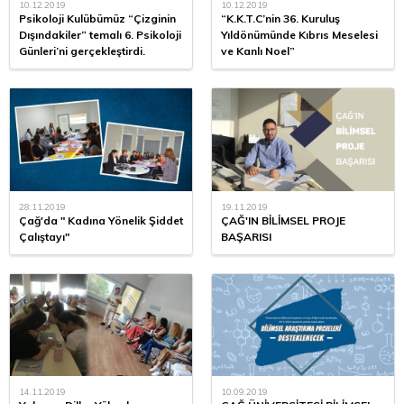
10.12.2019
10.12.2019
Psikoloji Kulübümüz “Çizginin
“K.K.T.C’nin 36. Kuruluş
Dışındakiler” temalı 6. Psikoloji
Yıldönümünde Kıbrıs Meselesi
Günleri’ni gerçekleştirdi.
ve Kanlı Noel”
28.11.2019
19.11.2019
Çağ'da " Kadına Yönelik Şiddet
ÇAĞ'IN BİLİMSEL PROJE
Çalıştayı"
BAŞARISI
14.11.2019
10.09.2019