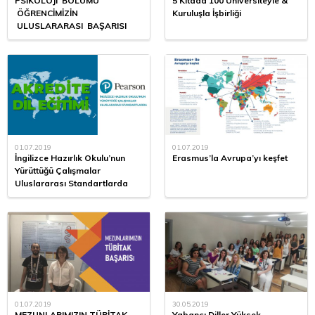
PSİKOLOJİ BÖLÜMÜ
5 Kıtada 100 Üniversiteyle &
ÖĞRENCİMİZİN
Kuruluşla İşbirliği
ULUSLARARASI BAŞARISI
01.07.2019
01.07.2019
İngilizce Hazırlık Okulu’nun
Erasmus’la Avrupa’yı keşfet
Yürüttüğü Çalışmalar
Uluslararası Standartlarda
01.07.2019
30.05.2019
MEZUNLARIMIZIN TÜBİTAK
Yabancı Diller Yüksek