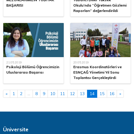
BAŞARISI
Okulu’nda “Öğretmen Gözlemi
Raporları” değerlendirildi
21.05.2019
20.05.2019
Psikoloji Bölümü Öğrencimizin
Erasmus Koordinatörleri ve
Uluslararası Başarısı
ESNÇAĞ Yönetimi Yıl Sonu
Toplantısı Gerçekleştirdi
«
1
2
...
8
9
10
11
12
13
14
15
16
»
Üniversite