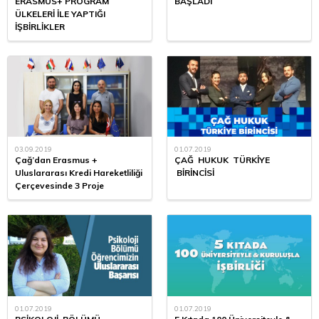
ERASMUS+ PROGRAM
BAŞLADI
ÜLKELERİ İLE YAPTIĞI
İŞBİRLİKLER
03.09.2019
01.07.2019
Çağ’dan Erasmus +
ÇAĞ HUKUK TÜRKİYE
Uluslararası Kredi Hareketliliği
BİRİNCİSİ
Çerçevesinde 3 Proje
01.07.2019
01.07.2019