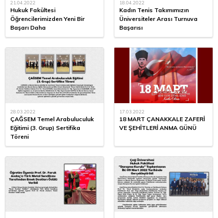
21.04.2022
18.04.2022
Hukuk Fakültesi
Kadın Tenis Takımımızın
Öğrencilerimizden Yeni Bir
Üniversiteler Arası Turnuva
Başarı Daha
Başarısı
28.03.2022
17.03.2022
ÇAĞSEM Temel Arabuluculuk
18 MART ÇANAKKALE ZAFERİ
Eğitimi (3. Grup) Sertifika
VE ŞEHİTLERİ ANMA GÜNÜ
Töreni