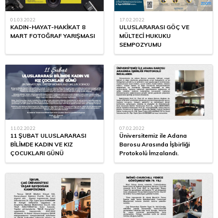
01.03.2022
17.02.2022
KADIN-HAYAT-HAKİKAT 8
ULUSLARARASI GÖÇ VE
MART FOTOĞRAF YARIŞMASI
MÜLTECİ HUKUKU
SEMPOZYUMU
11.02.2022
07.02.2022
11 ŞUBAT ULUSLARARASI
Üniversitemiz ile Adana
BİLİMDE KADIN VE KIZ
Barosu Arasında İşbirliği
ÇOCUKLARI GÜNÜ
Protokolü İmzalandı.