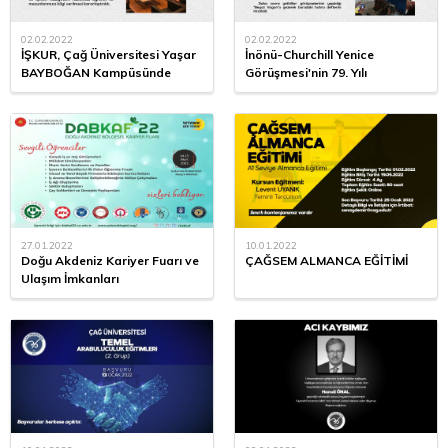
02.02.2022
02.02.2022
İŞKUR, Çağ Üniversitesi Yaşar
İnönü-Churchill Yenice
BAYBOĞAN Kampüsünde
Görüşmesi'nin 79. Yılı
27.01.2022
10.01.2022
Doğu Akdeniz Kariyer Fuarı ve
ÇAĞSEM ALMANCA EĞİTİMİ
Ulaşım İmkanları