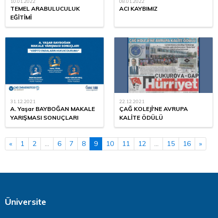
10.01.2022
08.01.2022
TEMEL ARABULUCULUK
ACI KAYBIMIZ
EĞİTİMİ
31.12.2021
22.12.2021
A. Yaşar BAYBOĞAN MAKALE
ÇAĞ KOLEJİ'NE AVRUPA
YARIŞMASI SONUÇLARI
KALİTE ÖDÜLÜ
«
1
2
...
6
7
8
9
10
11
12
...
15
16
»
Üniversite