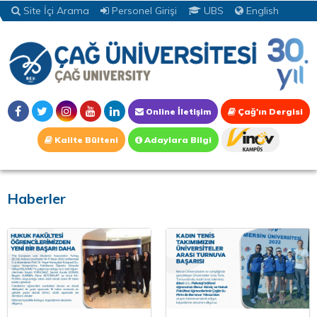
Site İçi Arama
Personel Girişi
UBS
English
Online İletişim
Çağ'ın Dergisi
Kalite Bülteni
Adaylara Bilgi
Haberler