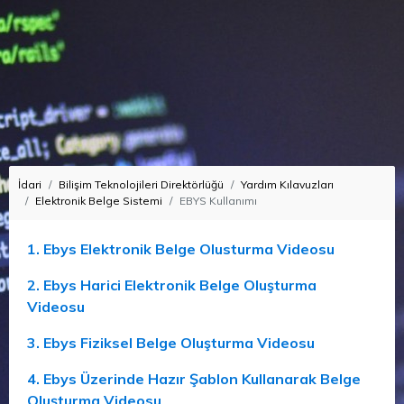
İdari
Bilişim Teknolojileri Direktörlüğü
Yardım Kılavuzları
Elektronik Belge Sistemi
EBYS Kullanımı
1. Ebys Elektronik Belge Olusturma Videosu
2. Ebys Harici Elektronik Belge Oluşturma
Videosu
3. Ebys Fiziksel Belge Oluşturma Videosu
4. Ebys Üzerinde Hazır Şablon Kullanarak Belge
Oluşturma Videosu