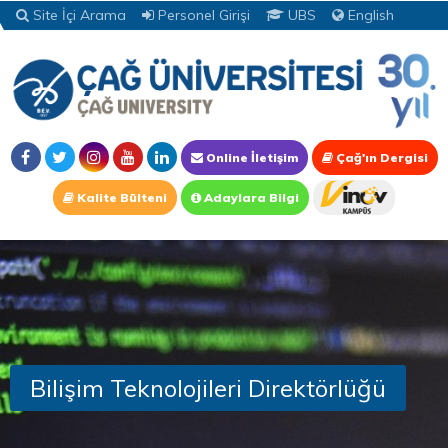
Site İçi Arama
Personel Girişi
UBS
English
Online İletişim
Çağ'ın Dergisi
Kalite Bülteni
Adaylara Bilgi
Bilişim Teknolojileri Direktörlüğü