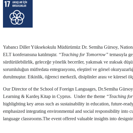
Yabancı Diller Yüksekokulu Müdürümüz Dr. Semiha Gürsoy, National 
ELT konferansına katılmıştır.
“Teaching for Tomorrow”
temasıyla ger
sürdürülebilirlik, geleceğe yönelik beceriler, yakınsak ve ıraksak düş
sorumluluğun müfredata entegrasyonu, eleştirel ve görsel okuryazarlığ
durulmuştur. Etkinlik, öğrenci merkezli, disiplinler arası ve küresel 
Our Director of the School of Foreign Languages, Dr.Semiha Gürsoy,
Learning & Kardeş Kitap in Cyprus. Under the theme
“Teaching fo
highlighting key areas such as sustainability in education, future-read
emphasized integrating environmental and social responsibility into curr
language classrooms.The event offered valuable insights into designing