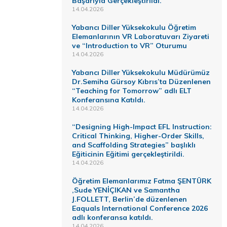
Başarıyla Gerçekleştirildi.
14.04.2026
Yabancı Diller Yüksekokulu Öğretim
Elemanlarının VR Laboratuvarı Ziyareti
ve “Introduction to VR” Oturumu
14.04.2026
Yabancı Diller Yüksekokulu Müdürümüz
Dr.Semiha Gürsoy Kıbrıs’ta Düzenlenen
“Teaching for Tomorrow” adlı ELT
Konferansına Katıldı.
14.04.2026
“Designing High-Impact EFL Instruction:
Critical Thinking, Higher-Order Skills,
and Scaffolding Strategies” başlıklı
Eğiticinin Eğitimi gerçekleştirildi.
14.04.2026
Öğretim Elemanlarımız Fatma ŞENTÜRK
,Sude YENİÇIKAN ve Samantha
J.FOLLETT, Berlin’de düzenlenen
Eaquals International Conference 2026
adlı konferansa katıldı.
14.04.2026