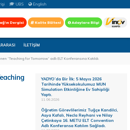
işi
UBS
English
ağ'ın Dergisi
Kalite Bülteni
Adaylara Bilgi
ARARASI
İLETİŞİM
en “Teaching for Tomorrow” adlı ELT Konferansına Katıldı.
Teaching
YADYO’da Bir İlk: 5 Mayıs 2026
Tarihinde Yüksekokulumuz MUN
Simulation Etkinliğine Ev Sahipliği
Yaptı.
11.06.2026
Öğretim Görevlilerimiz Tuğçe Kandilci,
Asya Kafalı, Necla Reyhani ve Nilay
Çetinkaya 16. METU ELT Convention
Adlı Konferansa Katılım Sağladı.