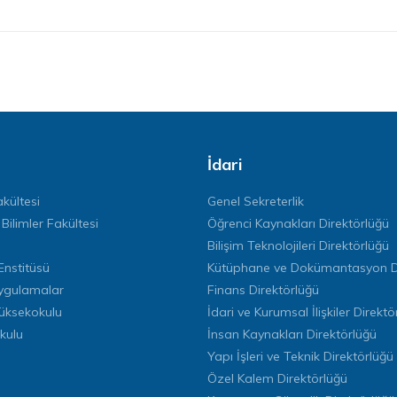
İdari
kültesi
Genel Sekreterlik
 Bilimler Fakültesi
Öğrenci Kaynakları Direktörlüğü
Bilişim Teknolojileri Direktörlüğü
Enstitüsü
Kütüphane ve Dokümantasyon Di
ygulamalar
Finans Direktörlüğü
Yüksekokulu
İdari ve Kurumsal İlişkiler Direktö
kulu
İnsan Kaynakları Direktörlüğü
Yapı İşleri ve Teknik Direktörlüğü
Özel Kalem Direktörlüğü