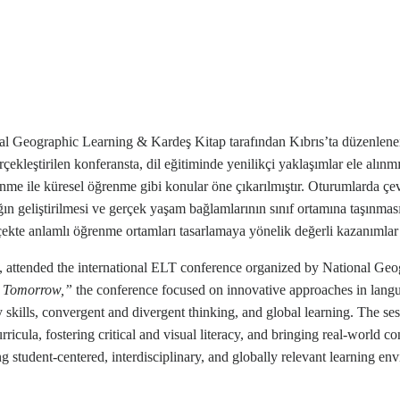
Geographic Learning & Kardeş Kitap tarafından Kıbrıs’ta düzenlenen
çekleştirilen konferansta, dil eğitiminde yenilikçi yaklaşımlar ele alınm
ünme ile küresel öğrenme gibi konular öne çıkarılmıştır. Oturumlarda çe
ın geliştirilmesi ve gerçek yaşam bağlamlarının sınıf ortamına taşınmas
ölçekte anlamlı öğrenme ortamları tasarlamaya yönelik değerli kazanımla
 attended the international ELT conference organized by National Geo
r Tomorrow,”
the conference focused on innovative approaches in lang
y skills, convergent and divergent thinking, and global learning. The se
icula, fostering critical and visual literacy, and bringing real-world co
 student-centered, interdisciplinary, and globally relevant learning en