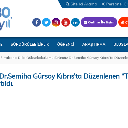
Site İçi Arama
Personel Gir
Online İletişim
Ç
TE
SÜRDÜRÜLEBİLİRLİK
ÖĞRENCİ
ARAŞTIRMA
ULUSL
Yabancı Diller Yüksekokulu Müdürümüz Dr.Semiha Gürsoy Kıbrıs’ta Düzenlen
Dr.Semiha Gürsoy Kıbrıs’ta Düzenlenen “
ıldı.