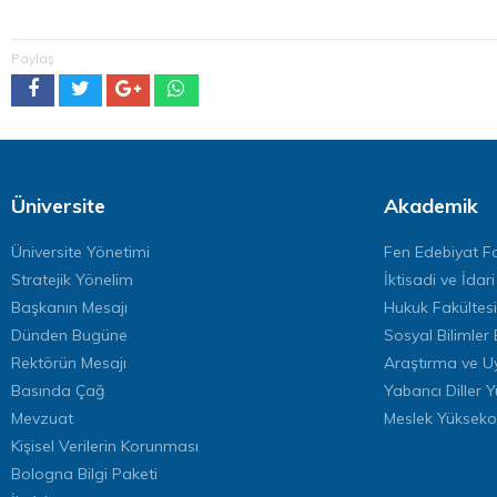
Paylaş
Üniversite
Akademik
Üniversite Yönetimi
Fen Edebiyat Fa
Stratejik Yönelim
İktisadi ve İdari
Başkanın Mesajı
Hukuk Fakültesi
Dünden Bugüne
Sosyal Bilimler 
Rektörün Mesajı
Araştırma ve U
Basında Çağ
Yabancı Diller 
Mevzuat
Meslek Yükseko
Kişisel Verilerin Korunması
Bologna Bilgi Paketi