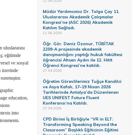
11.06.2026
Müdür Yardımcımız Dr. Tolga Çay 11.
Uluslararası Akademik Çalışmalar
Kongresi’ne (ASC 2026) Akademik
Katılım Sağladı.
11.06.2026
Öğr. Gör. Deniz Özonur, TÜBİTAK
 uluslararası
2209-A projesinde akademik
danışmanlığını yaptığı hukuk fakültesi
ış; eğitimde
öğrencisi Ahsen Aydın ile 12. Hitit
vresel ve sosyal
Öğrenci Kongresi’ne katıldı.
ı üzerinde
27.04.2026
r sunmuştur.
Öğretim Görevlilerimiz Tuğçe Kandilci
ve Asya Kafalı, 17–19 Nisan 2026
graphic
Tarihlerinde Antalya’da Düzenlenen
UES UNIFEST Future Fluent
uage education,
Konferansı’na Katıldı.
ssions
27.04.2026
ntexts into
CPD Birimi İş Birliğiyle “VR in ELT:
vironments.
Transforming Speaking Beyond the
Classroom” Başlıklı Eğiticinin Eğitimi