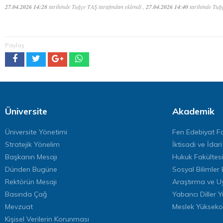
27.04.2026 14:28
tarihinde Tuğçe TAŞ tarafından eklendi ,
27.04.2026 14:40
tarihinde Tuğç
Paylaş
Üniversite
Akademik
Üniversite Yönetimi
Fen Edebiyat Fa
Stratejik Yönelim
İktisadi ve İdari
Başkanın Mesajı
Hukuk Fakültesi
Dünden Bugüne
Sosyal Bilimler 
Rektörün Mesajı
Araştırma ve U
Basında Çağ
Yabancı Diller 
Mevzuat
Meslek Yükseko
Kişisel Verilerin Korunması