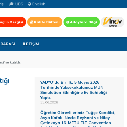
işi
UBS
English
ağ'ın Dergisi
Kalite Bülteni
Adaylara Bilgi
ARARASI
İLETİŞİM
i’ne katıldı.
ığı
YADYO’da Bir İlk: 5 Mayıs 2026
Tarihinde Yüksekokulumuz MUN
Simulation Etkinliğine Ev Sahipliği
Yaptı.
11.06.2026
Öğretim Görevlilerimiz Tuğçe Kandilci,
Asya Kafalı, Necla Reyhani ve Nilay
Çetinkaya 16. METU ELT Convention