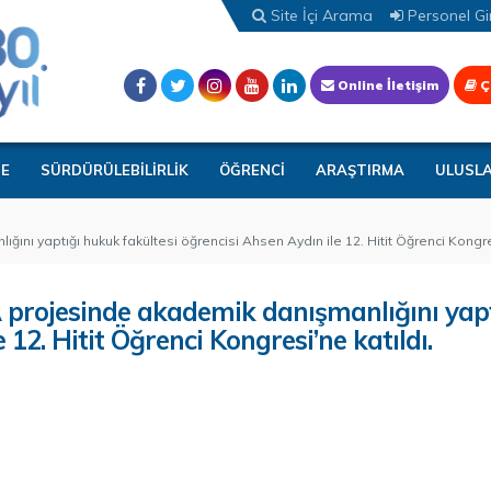
Site İçi Arama
Personel Gir
Online İletişim
Ç
TE
SÜRDÜRÜLEBİLİRLİK
ÖĞRENCİ
ARAŞTIRMA
ULUSL
ı yaptığı hukuk fakültesi öğrencisi Ahsen Aydın ile 12. Hitit Öğrenci Kongres
 projesinde akademik danışmanlığını yapt
12. Hitit Öğrenci Kongresi’ne katıldı.