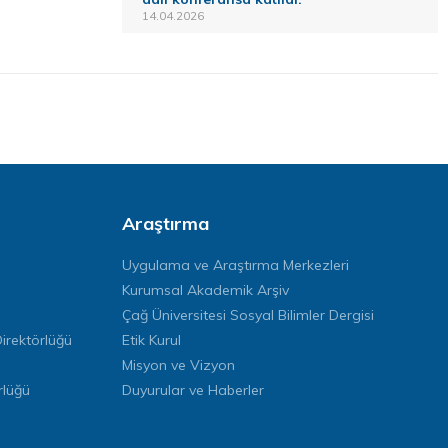
14.04.2026
Araştırma
Uygulama ve Araştırma Merkezleri
Kurumsal Akademik Arşiv
Çağ Üniversitesi Sosyal Bilimler Dergisi
rektörlüğü
Etik Kurul
Misyon ve Vizyon
rlüğü
Duyurular ve Haberler