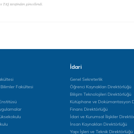
e TAŞ tarafından güncellendi.
İdari
kültesi
Genel Sekreterlik
 Bilimler Fakültesi
Öğrenci Kaynakları Direktörlüğü
Bilişim Teknolojileri Direktörlüğü
Enstitüsü
Kütüphane ve Dokümantasyon Di
ygulamalar
Finans Direktörlüğü
Yüksekokulu
İdari ve Kurumsal İlişkiler Direktö
kulu
İnsan Kaynakları Direktörlüğü
Yapı İşleri ve Teknik Direktörlüğü