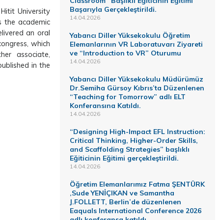
Classroom” Başlıklı Eğiticinin Eğitimi
Başarıyla Gerçekleştirildi.
itit University
14.04.2026
s the academic
livered an oral
Yabancı Diller Yüksekokulu Öğretim
congress, which
Elemanlarının VR Laboratuvarı Ziyareti
ve “Introduction to VR” Oturumu
her associate,
14.04.2026
ublished in the
Yabancı Diller Yüksekokulu Müdürümüz
Dr.Semiha Gürsoy Kıbrıs’ta Düzenlenen
“Teaching for Tomorrow” adlı ELT
Konferansına Katıldı.
14.04.2026
“Designing High-Impact EFL Instruction:
Critical Thinking, Higher-Order Skills,
and Scaffolding Strategies” başlıklı
Eğiticinin Eğitimi gerçekleştirildi.
14.04.2026
Öğretim Elemanlarımız Fatma ŞENTÜRK
,Sude YENİÇIKAN ve Samantha
J.FOLLETT, Berlin’de düzenlenen
Eaquals International Conference 2026
adlı konferansa katıldı.