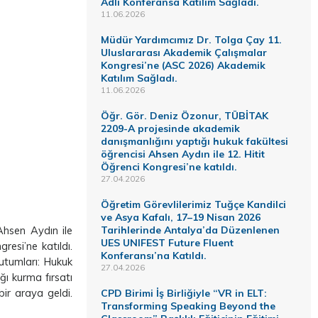
Adlı Konferansa Katılım Sağladı.
11.06.2026
Müdür Yardımcımız Dr. Tolga Çay 11.
Uluslararası Akademik Çalışmalar
Kongresi’ne (ASC 2026) Akademik
Katılım Sağladı.
11.06.2026
Öğr. Gör. Deniz Özonur, TÜBİTAK
2209-A projesinde akademik
danışmanlığını yaptığı hukuk fakültesi
öğrencisi Ahsen Aydın ile 12. Hitit
Öğrenci Kongresi’ne katıldı.
27.04.2026
Öğretim Görevlilerimiz Tuğçe Kandilci
ve Asya Kafalı, 17–19 Nisan 2026
Tarihlerinde Antalya’da Düzenlenen
Ahsen Aydın ile
UES UNIFEST Future Fluent
resi’ne katıldı.
Konferansı’na Katıldı.
utumları: Hukuk
27.04.2026
ğı kurma fırsatı
bir araya geldi.
CPD Birimi İş Birliğiyle “VR in ELT:
Transforming Speaking Beyond the