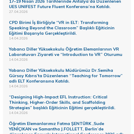
17–19 Nisan 2026 Tarihlerinde Antalya’da Düzenlenen
UES UNIFEST Future Fluent Konferansı’na Katıldı.
27.04.2026
CPD Birimi İş Birliğiyle “VR in ELT: Transforming
Speaking Beyond the Classroom” Başlıklı Eğiticinin
Eğitimi Başarıyla Gerçekleştirildi.
14.04.2026
Yabancı Diller Yüksekokulu Öğretim Elemanlarının VR
Laboratuvarı Ziyareti ve “Introduction to VR” Oturumu
14.04.2026
Yabancı Diller Yüksekokulu Müdürümüz Dr.Semiha
Gürsoy Kıbrıs’ta Düzenlenen “Teaching for Tomorrow”
adlı ELT Konferansına Katıldı.
14.04.2026
“Designing High-Impact EFL Instruction: Critical
Thinking, Higher-Order Skills, and Scaffolding
Strategies” başlıklı Eğiticinin Eğitimi gerçekleştirildi.
14.04.2026
Öğretim Elemanlarımız Fatma ŞENTÜRK ,Sude
YENİÇIKAN ve Samantha J.FOLLETT, Berlin’de