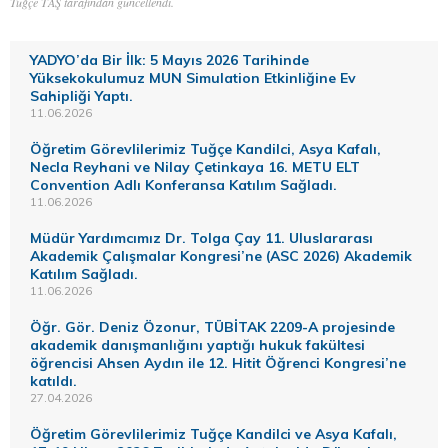
Tuğçe TAŞ tarafından güncellendi.
YADYO’da Bir İlk: 5 Mayıs 2026 Tarihinde
Yüksekokulumuz MUN Simulation Etkinliğine Ev
Sahipliği Yaptı.
11.06.2026
Öğretim Görevlilerimiz Tuğçe Kandilci, Asya Kafalı,
Necla Reyhani ve Nilay Çetinkaya 16. METU ELT
Convention Adlı Konferansa Katılım Sağladı.
11.06.2026
Müdür Yardımcımız Dr. Tolga Çay 11. Uluslararası
Akademik Çalışmalar Kongresi’ne (ASC 2026) Akademik
Katılım Sağladı.
11.06.2026
Öğr. Gör. Deniz Özonur, TÜBİTAK 2209-A projesinde
akademik danışmanlığını yaptığı hukuk fakültesi
öğrencisi Ahsen Aydın ile 12. Hitit Öğrenci Kongresi’ne
katıldı.
27.04.2026
Öğretim Görevlilerimiz Tuğçe Kandilci ve Asya Kafalı,