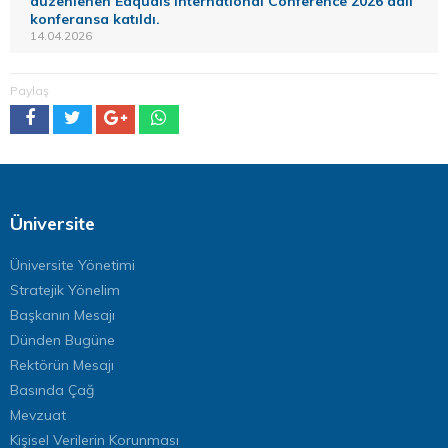
düzenlenen Eaquals International Conference 2026 adlı
konferansa katıldı.
14.04.2026
Paylaş
Üniversite
Üniversite Yönetimi
Stratejik Yönelim
Başkanın Mesajı
Dünden Bugüne
Rektörün Mesajı
Basında Çağ
Mevzuat
Kişisel Verilerin Korunması