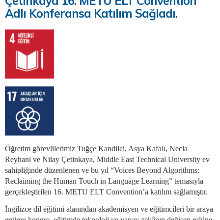
Çetinkaya 16. METU ELT Convention
Adlı Konferansa Katılım Sağladı.
Öğretim görevlilerimiz Tuğçe Kandilci, Asya Kafalı, Necla
Reyhani ve Nilay Çetinkaya, Middle East Technical University ev
sahipliğinde düzenlenen ve bu yıl “Voices Beyond Algorithms:
Reclaiming the Human Touch in Language Learning” temasıyla
gerçekleştirilen 16. METU ELT Convention’a katılım sağlamıştır.
İngilizce dil eğitimi alanından akademisyen ve eğitimcileri bir araya
getiren kongre, eğitimde teknoloji ve yapay zekânın değişen rolüne