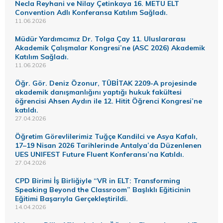
Necla Reyhani ve Nilay Çetinkaya 16. METU ELT
Convention Adlı Konferansa Katılım Sağladı.
11.06.2026
Müdür Yardımcımız Dr. Tolga Çay 11. Uluslararası
Akademik Çalışmalar Kongresi’ne (ASC 2026) Akademik
Katılım Sağladı.
11.06.2026
Öğr. Gör. Deniz Özonur, TÜBİTAK 2209-A projesinde
akademik danışmanlığını yaptığı hukuk fakültesi
öğrencisi Ahsen Aydın ile 12. Hitit Öğrenci Kongresi’ne
katıldı.
27.04.2026
Öğretim Görevlilerimiz Tuğçe Kandilci ve Asya Kafalı,
17–19 Nisan 2026 Tarihlerinde Antalya’da Düzenlenen
UES UNIFEST Future Fluent Konferansı’na Katıldı.
27.04.2026
CPD Birimi İş Birliğiyle “VR in ELT: Transforming
Speaking Beyond the Classroom” Başlıklı Eğiticinin
Eğitimi Başarıyla Gerçekleştirildi.
14.04.2026