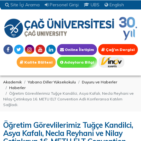
Site İçi Arama
Personel Girişi
UBS
English
Online İletişim
Çağ'ın Dergisi
Kalite Bülteni
Adaylara Bilgi
Akademik
Yabancı Diller Yüksekokulu
Duyuru ve Haberler
Haberler
Öğretim Görevlilerimiz Tuğçe Kandilci, Asya Kafalı, Necla Reyhani ve
Nilay Çetinkaya 16. METU ELT Convention Adlı Konferansa Katılım
Sağladı.
Öğretim Görevlilerimiz Tuğçe Kandilci,
Asya Kafalı, Necla Reyhani ve Nilay