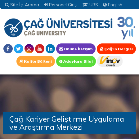
Site İçi Arama
Personel Girişi
UBS
English
Online İletişim
Çağ'ın Dergisi
Kalite Bülteni
Adaylara Bilgi
Çağ Kariyer Geliştirme Uygulama
ve Araştırma Merkezi