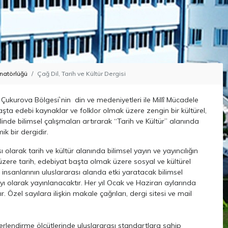
inatörlüğü
Çağ Dil, Tarih ve Kültür Dergisi
an Çukurova Bölgesi`nin din ve medeniyetleri ile Millî Mücadele
şta edebi kaynaklar ve folklor olmak üzere zengin bir kültürel,
de bilimsel çalışmaları artırarak “Tarih ve Kültür” alanında
 bir dergidir.
olarak tarih ve kültür alanında bilimsel yayın ve yayıncılığın
üzere tarih, edebiyat başta olmak üzere sosyal ve kültürel
m insanlarının uluslararası alanda etki yaratacak bilimsel
yı olarak yayınlanacaktır. Her yıl Ocak ve Haziran aylarında
r. Özel sayılara ilişkin makale çağrıları, dergi sitesi ve mail
erlendirme ölçütlerinde uluslararası
standartlara sahip