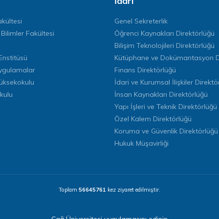
İdari
kültesi
Genel Sekreterlik
 Bilimler Fakültesi
Öğrenci Kaynakları Direktörlüğü
Bilişim Teknolojileri Direktörlüğü
Enstitüsü
Kütüphane ve Dokümantasyon Di
ygulamalar
Finans Direktörlüğü
Yüksekokulu
İdari ve Kurumsal İlişkiler Direktö
kulu
İnsan Kaynakları Direktörlüğü
Yapı İşleri ve Teknik Direktörlüğü
Özel Kalem Direktörlüğü
Koruma ve Güvenlik Direktörlüğü
Hukuk Müşavirliği
Toplam
56645761
kez ziyaret edilmiştir.