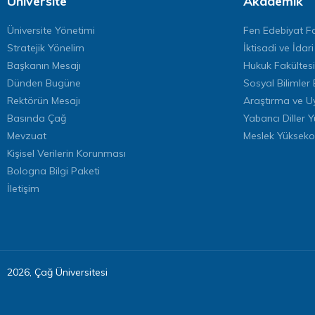
Üniversite
Akademik
Üniversite Yönetimi
Fen Edebiyat Fa
Stratejik Yönelim
İktisadi ve İdari
Başkanın Mesajı
Hukuk Fakültesi
Dünden Bugüne
Sosyal Bilimler 
Rektörün Mesajı
Araştırma ve U
Basında Çağ
Yabancı Diller 
Mevzuat
Meslek Yükseko
Kişisel Verilerin Korunması
Bologna Bilgi Paketi
İletişim
2026, Çağ Üniversitesi