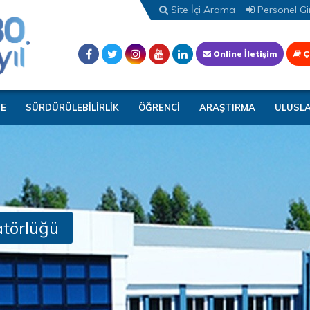
Site İçi Arama
Personel Gir
Online İletişim
Ç
TE
SÜRDÜRÜLEBİLİRLİK
ÖĞRENCİ
ARAŞTIRMA
ULUSL
atörlüğü