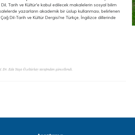
Dil, Tarih ve Kültür'e kabul edilecek makalelerin sosyal bilim
alelerde yazarların akademik bir üslup kullanması, belirlenen
ağ Dil-Tarih ve Kültür Dergisi'ne Türkçe, İngilizce dillerinde
f. Dr. Eda Yaşa Özeltürkay tarafından güncellendi.