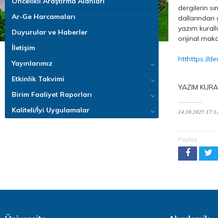
Öncelikli Araştırma Alanları
dergilerin sı
Ar-Ge Harcamaları
dallarından 
yazım kuralla
Duyurular ve Haberler
orijinal maka
İletişim
htthttps://de
Yayınlarımız
Etkinlik Takvimi
YAZIM KURA
Birim Faaliyet Raporları
Kaliteli/İyi Uygulamalar
14.10.2025 17:1
Paylaş