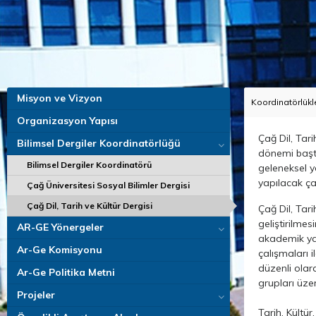
Misyon ve Vizyon
Koordinatörlükl
Organizasyon Yapısı
Çağ Dil, Tari
Bilimsel Dergiler Koordinatörlüğü
dönemi başta
Bilimsel Dergiler Koordinatörü
geleneksel y
yapılacak ç
Çağ Üniversitesi Sosyal Bilimler Dergisi
Çağ Dil, Tarih ve Kültür Dergisi
Çağ Dil, Tari
geliştirilme
AR-GE Yönergeler
akademik yazı
Ar-Ge Komisyonu
çalışmaları 
düzenli olara
Ar-Ge Politika Metni
grupları üze
Projeler
Tarih, Kültü