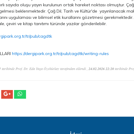
nırlı sayıda oluşu yayın kurulunun ortak hareket noktası olmuştur. Çağ 
gelmesi beklenmektedir. Çağ Dil, Tarih ve Kültür'de yayınlanacak mak
rını uygulaması ve bilimsel etik kurallarını gözetmesi gerekmektedir. Ç
le, çeviri ve kitap tanıtımı türünde yazılar gönderilebilir.
rgipark.org.tr/tr/pub/cagdtk
LLARI
https://dergipark.org.tr/tr/pub/cagdtk/writing-rules
1
tarihinde Prof. Dr. Eda Yaşa Özeltürkay tarafından eklendi ,
24.02.2026 22:20
tarihinde Pro