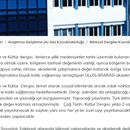
er
Araştırma Geliştirme (Ar-Ge) Koordinatörlüğü
Bilimsel Dergiler Koord
h ve Kültür dergisi, binlerce yıllık medeniyetler tarihi üzerinde bulun
 olmak üzere, bölgenin tarihsel değerlenin varlığı, ayrıca bölgenin ba
apıya sahip olması, akademik çalışmalara değer katacak, bölge özelin
alışmalara büyük katkı sağlamayı amaçlayan ULUSLARARASI akademik
h ve Kültür Dergisi, temel olarak sosyal bilimlerde ancak odak noktası 
sine katkı sağlamayı hedeflemektedir. Dergi, adından da anlaşılacağı 
cıları ve yazıcılığı için kurgulanmıştır. Yapacağı yayınlarla, Türk bili
ile değer katması amaçlanmıştır. Çağ Tarih- Kültür Dergisi, yılda 2 sa
k yayınlanacak iki sayının yanı sıra, her yıl bir özel sayı yayınlanacaktı
rinden yapılacaktır.
r, Sosyoloji, Edebiyat alanında bilimsel çalışmalarda ve akademik değ