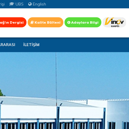
işi
UBS
English
ağ'ın Dergisi
Kalite Bülteni
Adaylara Bilgi
ARARASI
İLETİŞİM