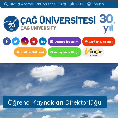
Site İçi Arama
Personel Girişi
UBS
English
Online İletişim
Çağ'ın Dergisi
Kalite Bülteni
Adaylara Bilgi
Öğrenci Kaynakları Direktörlüğü