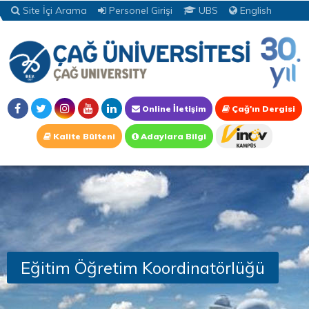
Site İçi Arama
Personel Girişi
UBS
English
Online İletişim
Çağ'ın Dergisi
Kalite Bülteni
Adaylara Bilgi
Eğitim Öğretim Koordinatörlüğü