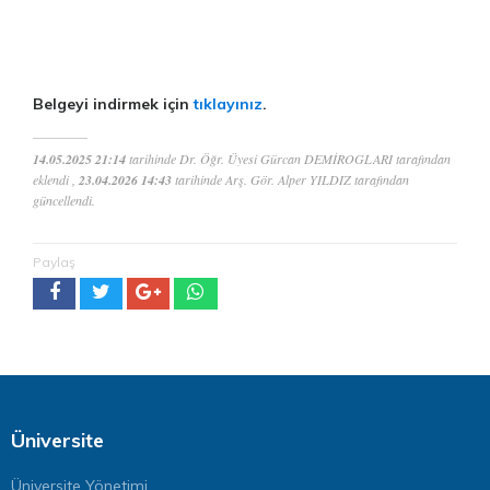
Belgeyi indirmek için
tıklayınız
.
14.05.2025 21:14
tarihinde Dr. Öğr. Üyesi Gürcan DEMİROGLARI tarafından
eklendi ,
23.04.2026 14:43
tarihinde Arş. Gör. Alper YILDIZ tarafından
güncellendi.
Paylaş
Üniversite
Üniversite Yönetimi