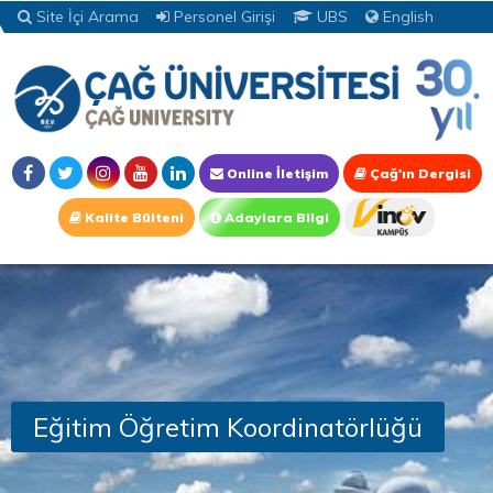
Site İçi Arama
Personel Girişi
UBS
English
Online İletişim
Çağ'ın Dergisi
Kalite Bülteni
Adaylara Bilgi
Eğitim Öğretim Koordinatörlüğü