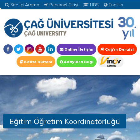
Site İçi Arama
Personel Girişi
UBS
English
Online İletişim
Çağ'ın Dergisi
Kalite Bülteni
Adaylara Bilgi
Eğitim Öğretim Koordinatörlüğü