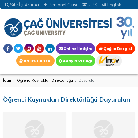
Site İçi Arama
Personel Girişi
UBS
English
Online İletişim
Çağ'ın Dergisi
Kalite Bülteni
Adaylara Bilgi
İdari
Öğrenci Kaynakları Direktörlüğü
Duyurular
Öğrenci Kaynakları Direktörlüğü Duyuruları