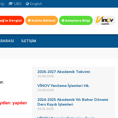
işi
UBS
English
ağ'ın Dergisi
Kalite Bülteni
Adaylara Bilgi
ARARASI
İLETİŞİM
2026-2027 Akademik Takvimi
15.08.2025
r.
VİNOV Yenileme İşlemleri Hk.
15.08.2025
2024-2025 Akademik Yılı Bahar Dönemi
tları yapılan
Ders Kaydı İşlemleri
28.01.2025