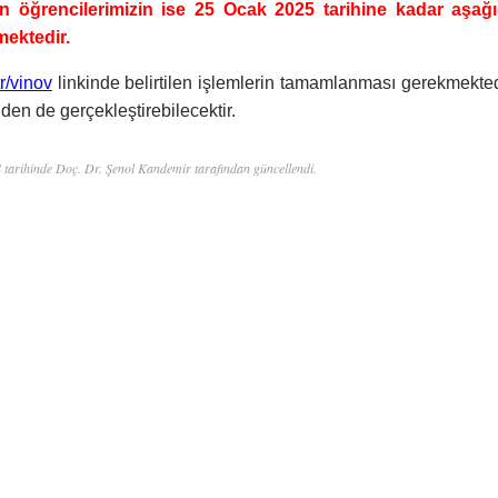
an öğrencilerimizin ise 25 Ocak 2025 tarihine kadar aşağı
mektedir.
r/vinov
linkinde
belirtilen
işlemlerin tamamlanması gerekmekted
en de gerçekleştirebilecektir.
4
tarihinde Doç. Dr. Şenol Kandemir tarafından güncellendi.