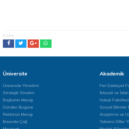
Paylaş
Üniversite
Akademik
Üniversite Yönetimi
Fen Edebiyat Fa
Stratejik Yönelim
İktisadi ve İdari
Başkanın Mesajı
Hukuk Fakültesi
Dünden Bugüne
Sosyal Bilimler 
Rektörün Mesajı
Araştırma ve U
Basında Çağ
Yabancı Diller 
Mevzuat
Meslek Yükseko