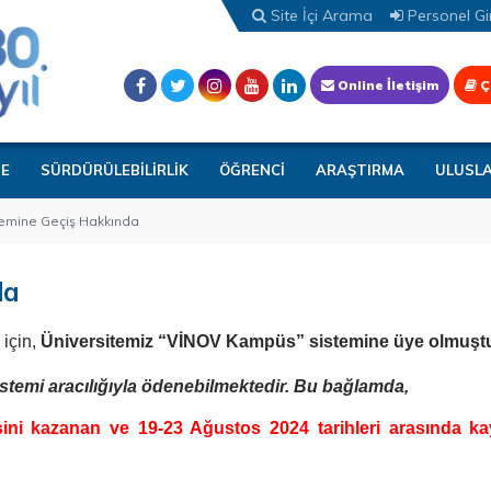
Site İçi Arama
Personel Gir
Online İletişim
Ç
TE
SÜRDÜRÜLEBİLİRLİK
ÖĞRENCİ
ARAŞTIRMA
ULUSL
emine Geçiş Hakkında
da
 için,
Üniversitemiz “VİNOV Kampüs” sistemine üye olmuştu
istemi aracılığıyla ödenebilmektedir. Bu bağlamda,
i kazanan ve 19-23 Ağustos 2024 tarihleri arasında kayı