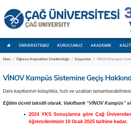
ÜNİVERSİTEMİZ
KURUCUMUZ
AKADEMİK
KALİ
İdari
Öğrenci Kaynakları Direktörlüğü
Duyurular
VİNOV Kampüs Sist
VİNOV Kampüs Sistemine Geçiş Hakkın
Ders kayıtlarının kolaylıkla, hızlı ve uzaktan tamamlanabilmesi
Eğitim ücreti taksitli olarak, Vakıfbank “VİNOV Kampüs” s
2024 YKS Sonuçlarına göre Çağ Üniversitesin
öğrencilerimizin 10 Ocak 2025 tarihine kadar,