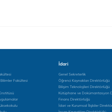
İdari
kültesi
Genel Sekreterlik
 Bilimler Fakültesi
Öğrenci Kaynakları Direktörlüğü
Bilişim Teknolojileri Direktörlüğü
Enstitüsü
Kütüphane ve Dokümantasyon Di
ygulamalar
Finans Direktörlüğü
Yüksekokulu
İdari ve Kurumsal İlişkiler Direktö
kulu
İnsan Kaynakları Direktörlüğü