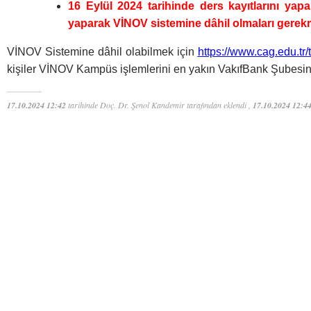
16 Eylül 2024 tarihinde ders kayıtlarını yap
yaparak VİNOV sistemine dâhil olmaları gerek
VİNOV Sistemine dâhil olabilmek için
https://www.cag.edu.tr/t
kişiler VİNOV Kampüs işlemlerini en yakın VakıfBank Şubesind
17.10.2024 12:42
tarihinde Doç. Dr. Şenol Kandemir tarafından eklendi ,
17.10.2024 12:4