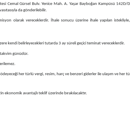
versitesi Cemal Gürsel Bulv. Yenice Mah. A. Yaşar Bayboğan Kampüsü 142D
asıtasıyla da gönderilebilir.
komisyon olarak vereceklerdir. İhale sonucu üzerine ihale yapılan istekliyl
e kendi belirleyecekleri tutarda 3 ay süreli geçici teminat vereceklerdir.
takvim günüdür.
 verilemez.
deyeceği her türlü vergi, resim, harç ve benzeri giderler ile ulaşım ve her tü
 ekonomik avantajlı teklif üzerinde bırakılacaktır.