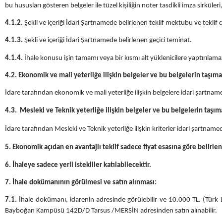
bu hususları gösteren belgeler ile tüzel kişiliğin noter tasdikli imza sirküleri
4.1.2.
Şekli ve içeriği İdari Şartnamede belirlenen teklif mektubu ve teklif c
4.1.3.
Şekli ve içeriği İdari Şartnamede belirlenen geçici teminat.
4.1.4.
İhale konusu işin tamamı veya bir kısmı alt yüklenicilere yaptırılam
4.2. Ekonomik ve mali yeterliğe ilişkin belgeler ve bu belgelerin taşıma
İdare tarafından ekonomik ve mali yeterliğe ilişkin belgelere idari şartname
4.3. Mesleki ve Teknik yeterliğe ilişkin belgeler ve bu belgelerin taşım
İdare tarafından Mesleki ve Teknik yeterliğe ilişkin kriterler idari şartnamede
5.
Ekonomik açıdan en avantajlı teklif sadece fiyat esasına göre belirle
6.
İhaleye sadece yerli istekliler katılabilecektir.
7.
İhale dokümanının görülmesi ve satın alınması:
7.1.
İhale dokümanı, idarenin adresinde görülebilir ve 10.000 TL. (Türk Li
Bayboğan Kampüsü 142D/D Tarsus /MERSİN adresinden satın alınabilir.