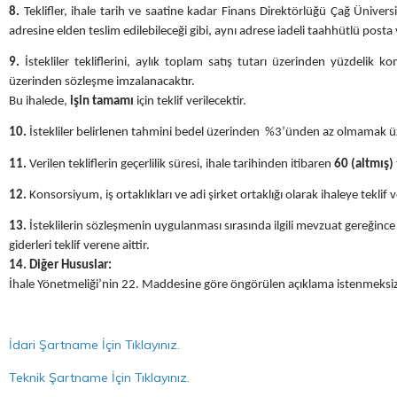
8.
Teklifler, ihale tarih ve saatine kadar Finans Direktörlüğü Çağ Üni
adresine elden teslim edilebileceği gibi, aynı adrese iadeli taahhütlü posta v
9.
İstekliler tekliflerini, aylık toplam satış tutarı üzerinden yüzdelik 
üzerinden sözleşme imzalanacaktır.
Bu ihalede,
işin tamamı
için teklif verilecektir.
10.
İstekliler belirlenen tahmini bedel üzerinden %3’ünden az olmamak üzer
11.
Verilen tekliflerin geçerlilik süresi, ihale tarihinden itibaren
60 (altmış)
12.
Konsorsiyum, iş ortaklıkları ve adi şirket ortaklığı olarak ihaleye teklif
13.
İsteklilerin sözleşmenin uygulanması sırasında ilgili mevzuat gereğince ö
giderleri teklif verene aittir.
14. Diğer Hususlar:
İhale Yönetmeliği’nin 22. Maddesine göre öngörülen açıklama istenmeksizin
İdari Şartname İçin Tıklayınız.
Teknik Şartname İçin Tıklayınız.