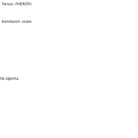
/D Tarsus /MERSİN
e, komisyon oranı
rlü sigorta