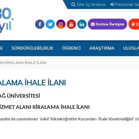
Site İçi Arama
Personel Gir
Online İletişim
Ç
TE
SÜRDÜRÜLEBİLİRLİK
ÖĞRENCİ
ARAŞTIRMA
ULUSL
I KİRALAMA İHALE İLANI
LAMA İHALE İLANI
AĞ ÜNİVERSİTESİ
ZMET ALANI KİRALAMA İHALE İLANI
azete de yayımlanan Vakıf Yükseköğretim Kurumları İhale Yönetmeliğini’ 