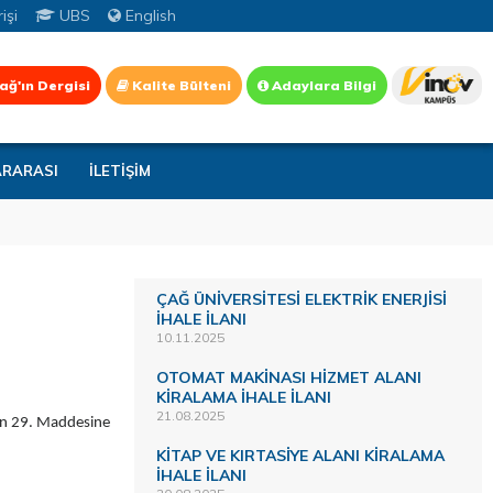
işi
UBS
English
ağ'ın Dergisi
Kalite Bülteni
Adaylara Bilgi
ARARASI
İLETİŞİM
ÇAĞ ÜNİVERSİTESİ ELEKTRİK ENERJİSİ
İHALE İLANI
10.11.2025
OTOMAT MAKİNASI HİZMET ALANI
KİRALAMA İHALE İLANI
21.08.2025
nin 29. Maddesine
KİTAP VE KIRTASİYE ALANI KİRALAMA
İHALE İLANI