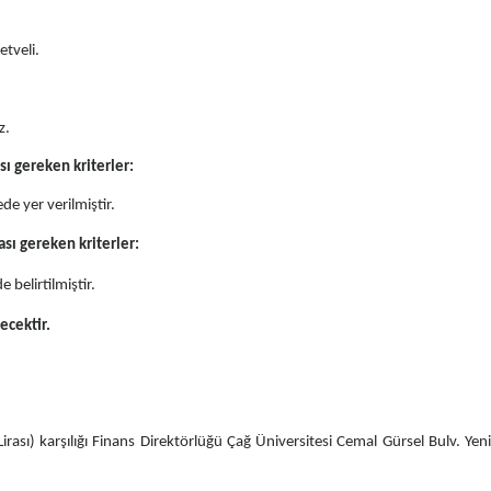
,
etveli.
az.
sı gereken kriterler:
de yer verilmiştir.
ası gereken kriterler:
 belirtilmiştir.
necektir.
rası) karşılığı Finans Direktörlüğü Çağ Üniversitesi Cemal Gürsel Bulv. Ye