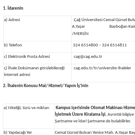
1. İdarenin
a) Adresi
Çağ Üniversitesi Cemal Gürsel Bulv
A.Yaşar
Bayboğan 
/MERSİN
b) Telefon
324 6514800 – 324 6514811
c) Elektronik Posta Adresi
cag@cag.edu.tr
ç) İhale Dokümanın görülebileceği
cag.edu.tr/tr/universite-ihaleler
internet adresi
2. İhalenin Konusu Mal/ Hizmet/ Yapım İş’inin
a) Niteliği, türü ve miktarı
Kampus içerisinde Otomat Makinası Hizmet
İşletmek Üzere Kiralama İşi
, Ayrıntılı bilgi
Şartname ve İdari Şartname de bulabilirler.
b) Yapılacağı Yer
Cemal Gürsel Bulvarı Yenice Mah. A.Yaşar 