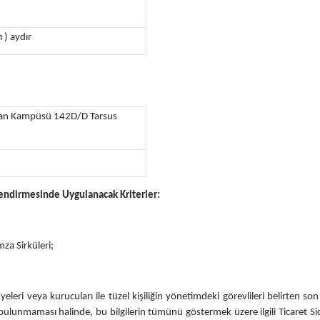
 ) aydır
oğan Kampüsü 142D/D Tarsus
erlendirmesinde Uygulanacak Kriterler:
mza Sirküleri;
, üyeleri veya kurucuları ile tüzel kişiliğin yönetimdeki görevlileri belirten 
e bulunmaması halinde, bu bilgilerin tümünü göstermek üzere ilgili Ticaret Sic