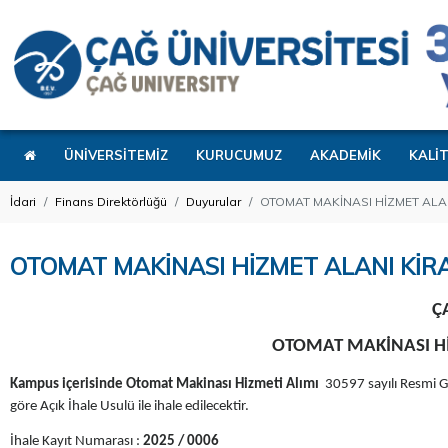
ÜNİVERSİTEMİZ
KURUCUMUZ
AKADEMİK
KALİ
İdari
Finans Direktörlüğü
Duyurular
OTOMAT MAKİNASI HİZMET ALAN
OTOMAT MAKİNASI HİZMET ALANI KİRA
Ç
OTOMAT MAKİNASI Hİ
Kampus içerisinde Otomat Makinası Hizmeti Alımı
30597 sayılı Resmi G
göre Açık İhale Usulü ile ihale edilecektir.
İhale Kayıt Numarası :
2025 / 0006