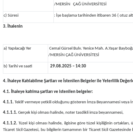
/MERSİN ÇAĞ ÜNİVERSİTESİ
c) Süresi
: İşe başlama tarihinden itibaren 36 ( otuz altı
3. İhalenin
a) Yapılacağı Yer
Cemal Gürsel Bulv. Yenice Mah. A.Yaşar Bayb
/MERSİN ÇAĞ ÜNİVERSİTESİ
b) Tarihi ve saati
29.08.2025 – 14:30
4. İhaleye Katılabilme Şartları ve İstenilen Belgeler ile Yeterlilik Değ
4.1. İhaleye katılma şartları ve istenilen belgeler:
4.1.1.
Teklif vermeye yetkili olduğunu gösteren İmza Beyannamesi veya İ
4.1.1.1.
Gerçek kişi olması halinde, noter tasdikli imza beyannamesi,
4.1.1.2.
Tüzel kişi olması halinde, ilgisine göre tüzel kişiliğinin ortakları
Ticaret Sicil Gazetesi, bu bilgilerin tamamının bir Ticaret Sicil Gazetesind