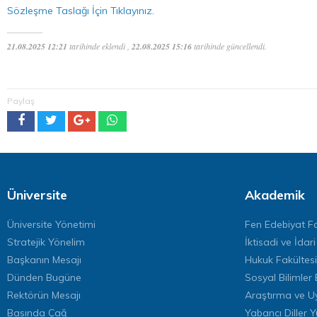
Sözleşme Taslağı İçin Tıklayınız.
21.08.2025 12:21
tarihinde eklendi ,
22.08.2025 15:16
tarihinde güncellendi.
Paylaş
Üniversite
Akademik
Üniversite Yönetimi
Fen Edebiyat Fa
Stratejik Yönelim
İktisadi ve İdari
Başkanın Mesajı
Hukuk Fakültesi
Dünden Bugüne
Sosyal Bilimler 
Rektörün Mesajı
Araştırma ve U
Basında Çağ
Yabancı Diller 