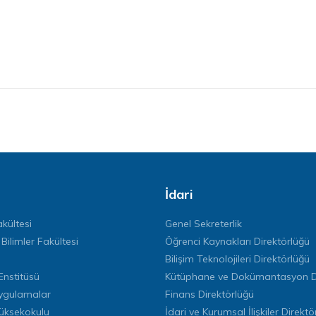
İdari
kültesi
Genel Sekreterlik
 Bilimler Fakültesi
Öğrenci Kaynakları Direktörlüğü
Bilişim Teknolojileri Direktörlüğü
Enstitüsü
Kütüphane ve Dokümantasyon Di
ygulamalar
Finans Direktörlüğü
Yüksekokulu
İdari ve Kurumsal İlişkiler Direktö