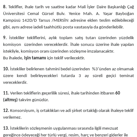
8.
Teklifler, ihale tarih ve saatine kadar Mali İşler Daire Başkanlığı Çağ
Üniversitesi Cemal Gürsel Bulv. Yenice Mah. A. Yaşar Bayboğan
Kampüsü 142D/D Tarsus /MERSİN adresine elden teslim edilebileceği
gibi, aynı adrese iadeli taahhütlü posta vasıtasıyla da gönderilebilir.
9.
İstekliler tekliflerini, aylık toplam satış tutarı üzerinden yüzdelik
komisyon üzerinden vereceklerdir. İhale sonucu üzerine ihale yapılan
istekliyle, komisyon oranı üzerinden sözleşme imzalanacaktır.
Bu ihalede,
işin tamamı
için teklif verilecektir.
10.
İstekliler belirlenen tahmini bedel üzerinden %3’ünden az olmamak
üzere kendi belirleyecekleri tutarda 3 ay süreli geçici teminat
vereceklerdir.
11.
Verilen tekliflerin geçerlilik süresi, ihale tarihinden itibaren
60
(altmış)
takvim günüdür.
12.
Konsorsiyum, iş ortaklıkları ve adi şirket ortaklığı olarak ihaleye teklif
verilemez.
13.
İsteklilerin sözleşmenin uygulanması sırasında ilgili mevzuat
gereğince ödeyeceği her türlü vergi, resim, harç ve benzeri giderler ile