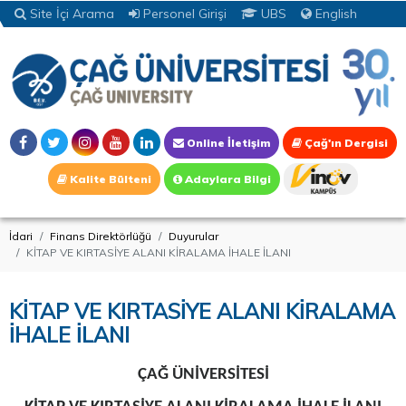
Site İçi Arama
Personel Girişi
UBS
English
Online İletişim
Çağ'ın Dergisi
Kalite Bülteni
Adaylara Bilgi
İdari
Finans Direktörlüğü
Duyurular
KİTAP VE KIRTASİYE ALANI KİRALAMA İHALE İLANI
KİTAP VE KIRTASİYE ALANI KİRALAMA
İHALE İLANI
ÇAĞ ÜNİVERSİTESİ