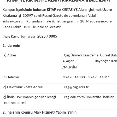
KİTAP VE KIRTASİYE ALANI KİRALAMA İHALE İLANI
Kampus içerisinde bulunan
KİTAP ve KIRTASİYE Alanı İşletmek Üzere
Kiralama İşi
30597 sayılı Resmi Gazete de yayımlanan Vakıf
Yükseköğretim Kurumları İhale Yönetmeliğini’ nin 28. Maddesine göre
Kapalı Teklif Usulü ile ihale edilecektir.
İhale Kayıt Numarası :
2025 / 0005
1. İdarenin
a) Adresi
Çağ Üniversitesi Cemal Gürsel Bulv
A.Yaşar
Bayboğan 
/MERSİN
b) Telefon
324 6514800 – 324 6514811
c) Elektronik Posta Adresi
cag@cag.edu.tr
ç) İhale Dokümanın görülebileceği
cag.edu.tr/tr/universite-ihaleler
internet adresi
2. İhalenin Konusu Mal/ Hizmet/ Yapım İş’inin