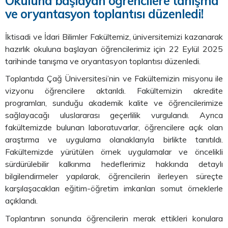
Okuluna başlayan öğrencilere tanışma
ve oryantasyon toplantısı düzenledi!
İktisadi ve İdari Bilimler Fakültemiz, üniversitemizi kazanarak
hazırlık okuluna başlayan öğrencilerimiz için 22 Eylül 2025
tarihinde tanışma ve oryantasyon toplantısı düzenledi.
Toplantıda Çağ
Üniversitesi’nin ve Fakültemizin misyonu ile
vizyonu öğrencilere aktarıldı. Fakültemizin akredite
programları, sunduğu akademik kalite ve öğrencilerimize
sağlayacağı uluslararası geçerlilik vurgulandı. Ayrıca
fakültemizde bulunan laboratuvarlar, öğrencilere açık olan
araştırma ve uygulama olanaklarıyla birlikte tanıtıldı.
Fakültemizde yürütülen örnek uygulamalar ve öncelikli
sürdürülebilir kalkınma hedeflerimiz hakkında detaylı
bilgilendirmeler yapılarak, öğrencilerin ilerleyen süreçte
karşılaşacakları eğitim-öğretim imkanları somut örneklerle
açıklandı.
Toplantının sonunda öğrencilerin merak ettikleri konulara