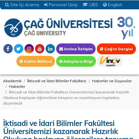
Site İçi Arama
Personel Girişi
UBS
English
Online İletişim
Çağ'ın Dergisi
Kalite Bülteni
Adaylara Bilgi
Akademik
İktisadi ve İdari Bilimler Fakültesi
Haberler ve Duyurular
Haberler
İktisadi ve İdari Bilimler Fakültesi Üniversitemizi kazanarak Hazırlık
Okuluna başlayan öğrencilere tanışma ve oryantasyon toplantısı
düzenledi!
İktisadi ve İdari Bilimler Fakültesi
Üniversitemizi kazanarak Hazırlık